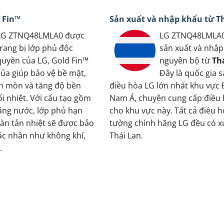
 Fin™
Sản xuất và nhập khẩu từ T
LG ZTNQ48LMLA0 được
LG ZTNQ48LMLA
trang bị lớp phủ độc
sản xuất và nhập
quyền của LG, Gold Fin™
nguyên bộ từ
Th
của giúp bảo vệ bề mặt,
Đây là quốc gia s
ăn mòn và tăng độ bền
điều hòa LG lớn nhất khu vực
i nhiệt. Với cấu tạo gồm
Nam Á, chuyên cung cấp điều
áng nước, lớp phủ hạn
cho khu vực này. Tất cả điều h
àn tản nhiệt sẽ được bảo
tường chính hãng LG đều có xu
tác nhân như không khí,
Thái Lan.
.