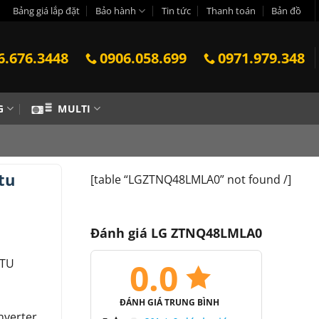
Bảng giá lắp đặt
Bảo hành
Tin tức
Thanh toán
Bản đồ
6.676.3448
0906.058.699
0971.979.348
G
MULTI
tu
[table “LGZTNQ48LMLA0” not found /]
Đánh giá LG ZTNQ48LMLA0
0.0
BTU
ĐÁNH GIÁ TRUNG BÌNH
nverter