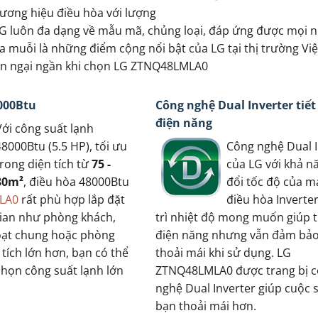
ương hiệu điều hòa với lượng
 LG luôn đa dạng về mẫu mã, chủng loại, đáp ứng được mọi 
a muỗi là những điểm cộng nổi bật của LG tại thị trường Vi
cần ngại ngần khi chọn LG ZTNQ48LMLA0
000Btu
Công nghệ Dual Inverter tiế
điện năng
Với công suất lạnh
48000Btu (5.5 HP), tối ưu
Công nghệ Dual I
trong diện tích từ
75 -
của LG với khả n
80m²
, điều hòa 48000Btu
đổi tốc độ của m
LA0
rất phù hợp lắp đặt
điều hòa Inverte
ian như phòng khách,
trì nhiệt độ mong muốn giúp t
oạt chung hoặc phòng
điện năng nhưng vẫn đảm bảo
tích lớn hơn, bạn có thể
thoải mái khi sử dụng. LG
chọn công suất lạnh lớn
ZTNQ48LMLA0 được trang bị 
nghệ Dual Inverter giúp cuộc 
bạn thoải mái hơn.