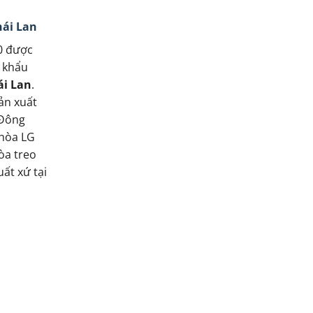
hái Lan
0 được
 khẩu
ái Lan
.
ản xuất
 Đông
 hòa LG
òa treo
ất xứ tại