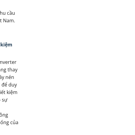
nhu cầu
ệt Nam.
t kiệm
nverter
ăng thay
áy nén
r để duy
iết kiệm
 sự
công
sống của