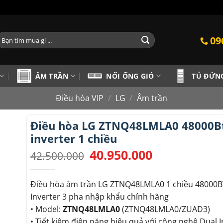
ìm
09
iếm:
ÂM TRẦN
NỐI ỐNG GIÓ
TỦ ĐỨN
Điều hòa VIP
/
LG
/
Âm trần
Điều hòa LG ZTNQ48LMLA0 48000B
inverter 1 chiều
40.950.000
Giá
Giá
42.500.000
gốc
hiện
là:
tại
42.500.000.
là:
Điều hòa âm trần LG ZTNQ48LMLA0 1 chiều 48000
40.950.000.
Inverter 3 pha nhập khẩu chính hãng
• Model:
ZTNQ48LMLA0
(ZTNQ48LMLA0/ZUAD3)
• Tiết kiệm điện năng hiệu quả với công nghệ Dual I