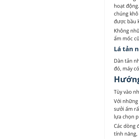
hoạt động.
chúng khô 
được bầu k
Không nhữn
ẩm mốc cũ
Lá tản 
Dàn tản n
đó, máy có
Hướng
Tùy vào nh
Với những 
sưởi ấm rấ
lựa chọn p
Các dòng đ
tính năng,