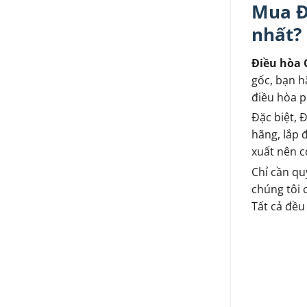
Mua Đ
nhất?
Điều hòa 
gốc, bạn h
điều hòa p
Đặc biệt, 
hãng, lắp 
xuất nên c
Chỉ cần qu
chúng tôi 
Tất cả đều