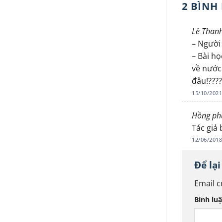
2 BÌNH
Lê Than
– Người 
– Bài họ
về nước
đâu!????
15/10/2021
Hồng ph
Tác giả 
12/06/2018
Để lạ
Email c
Bình lu