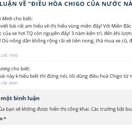
 LUẬN VỀ “
ĐIỀU HÒA CHIGO CỦA NƯỚC N
h Minh
cho biết:
viết bài rất am hiểu về thị hiếu vùng miền đấy! Với Miền Bắc
c của xe hơi TQ còn nguyên đấy! 3 năm kiên trì, đến khi lượ
! Dù nông dân không rộng rãi về tiền nong, thà mua xe cũ,
 LÚC 15:02
ương
cho biết:
bài này k hiểu biết thì đừng nói, tôi dùng điều hoà Chigo t
 LÚC 20:01
i một bình luận
ủa bạn sẽ không được hiển thị công khai.
Các trường bắt b
ận
*