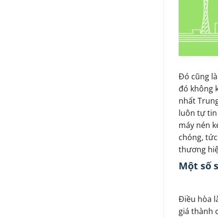
Điều hòa 
Đó cũng l
đó không k
nhất Trung
luôn tự ti
máy nén ké
chóng, tức
thương hiệ
Một số 
Điều hòa l
giá thành 