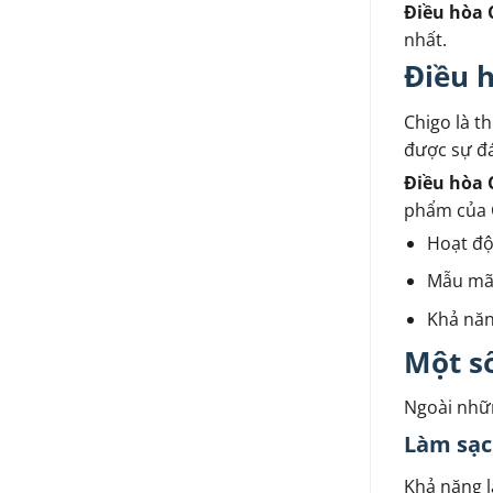
Điều hòa 
nhất.
Điều h
Chigo là t
được sự đá
Điều hòa 
phẩm của C
Hoạt độ
Mẫu mã 
Khả năn
Một số
Ngoài nhữn
Làm sạc
Khả năng l