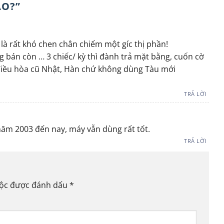
ÀO?
”
 là rất khó chen chân chiếm một gíc thị phần!
ng bán còn … 3 chiếc/ kỳ thì đành trả mặt bằng, cuốn cờ
 điều hòa cũ Nhật, Hàn chứ không dùng Tàu mới
TRẢ LỜI
ừ năm 2003 đến nay, máy vẫn dùng rất tốt.
TRẢ LỜI
uộc được đánh dấu
*