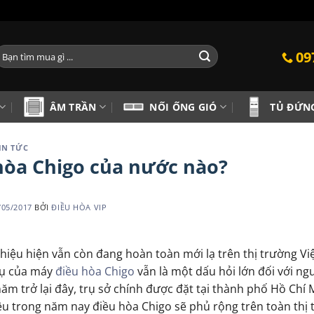
ìm
09
iếm:
ÂM TRẦN
NỐI ỐNG GIÓ
TỦ ĐỨN
IN TỨC
hòa Chigo của nước nào?
/05/2017
BỞI
ĐIỀU HÒA VIP
hiệu hiện vẫn còn đang hoàn toàn mới lạ trên thị trường V
vụ của máy
điều hòa Chigo
vẫn là một dấu hỏi lớn đối với ng
ăm trở lại đây, trụ sở chính được đặt tại thành phố Hồ Chí 
êu trong năm nay điều hòa Chigo sẽ phủ rộng trên toàn thị 