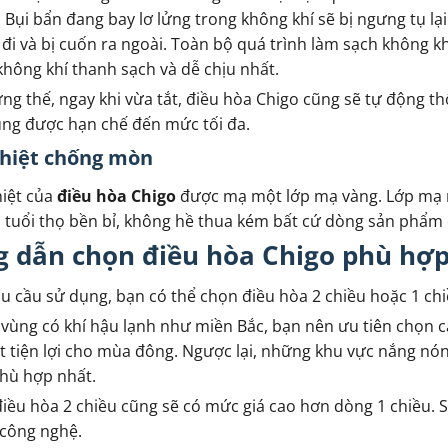
 Bụi bẩn đang bay lơ lửng trong không khí sẽ bị ngưng tụ lại
đi và bị cuốn ra ngoài. Toàn bộ quá trình làm sạch không kh
hông khí thanh sạch và dễ chịu nhất.
g thế, ngay khi vừa tắt, điều hòa Chigo cũng sẽ tự động th
ng được hạn chế đến mức tối đa.
nhiệt chống mòn
hiệt của
điều hòa Chigo
được mạ một lớp mạ vàng. Lớp mạ n
 tuổi thọ bền bỉ, không hề thua kém bất cứ dòng sản phẩm 
 dẫn chọn điều hòa Chigo phù hợp
u cầu sử dụng, bạn có thể chọn điều hòa 2 chiều hoặc 1 chi
vùng có khí hậu lạnh như miền Bắc, bạn nên ưu tiên chọn c
t tiện lợi cho mùa đông. Ngược lại, những khu vực nắng nó
hù hợp nhất.
iều hòa 2 chiều cũng sẽ có mức giá cao hơn dòng 1 chiều. S
 công nghệ.