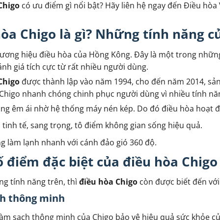
Chigo
có ưu điểm gì nổi bật? Hãy liên hệ ngay đến Điều hòa
òa Chigo là gì? Những tính năng c
hương hiệu điều hòa của Hồng Kông. Đây là một trong nhữn
nh giá tích cực từ rất nhiều người dùng.
Chigo
được thành lập vào năm 1994, cho đến năm 2014, sản 
higo nhanh chóng chinh phục người dùng vì nhiều tính năn
ng êm ái nhờ hệ thống máy nén kép. Do đó điều hòa hoạt độn
tinh tế, sang trọng, tô điểm không gian sống hiệu quả.
g làm lạnh nhanh với cánh đảo gió 360 độ.
 điểm đặc biệt của điều hòa Chigo
g tính năng trên, thì
điều hòa Chigo
còn được biết đến với
h thông minh
àm sạch thông minh của Chigo bảo vệ hiệu quả sức khỏe của