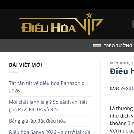
Bỏ
qua
nội
T
dung
k
TREO TƯỜNG
KIẾN THỨC
,
T
BÀI VIẾT MỚI
Điều 
Tất tần tật về điều hòa Panasonic
ĐĂNG VÀO
24
2026
Môi chất lạnh là gì? So sánh chi tiết
Là thương 
gas R32, R410A và R22
như dịch 
Bảng giá lắp đặt điều hòa
khoảng 3 n
Với mục ti
Điều hòa Sanyo 2026 – sự trở lại của