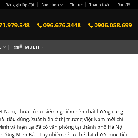
Bảng giá lắp đặt
Bảo hành
Tin tức
Thanh toán
Bản đồ
71.979.348
096.676.3448
0906.058.699
G
MULTI
iệt Nam, chưa có sự kiểm nghiệm nên chất lượng cũng
ười tiêu dùng. Xuất hiện ở thị trường Việt Nam mới chỉ
Minh và hiện tại đã có văn phòng tại thành phố Hà Nội.
trường Miền Bắc. Tuy nhiên để có thể đạt được mục tiêu