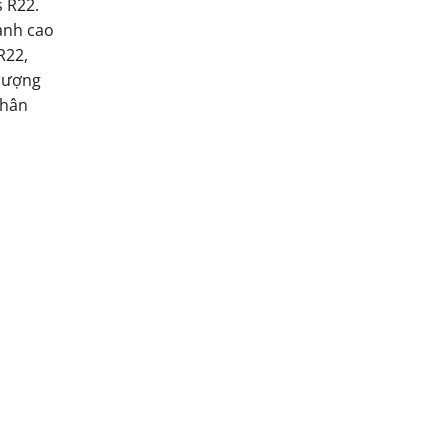
 R22.
ạnh cao
R22,
 lượng
thân