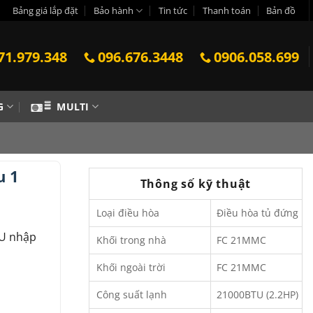
Bảng giá lắp đặt
Bảo hành
Tin tức
Thanh toán
Bản đồ
71.979.348
096.676.3448
0906.058.699
G
MULTI
u 1
Thông số kỹ thuật
Loại điều hòa
Điều hòa tủ đứng
TU nhập
Khối trong nhà
FC 21MMC
Khối ngoài trời
FC 21MMC
Công suất lạnh
21000BTU (2.2HP)