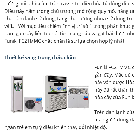
tường, điều hòa âm trần cassette, điều hòa tủ đứng đều 
Điều này nằm trong chủ trương mở rộng quy mô, nâng tầm 
chất làm lạnh sử dụng, tăng chất lượng nhựa sử dụng tr
wifi,... Với mục tiêu chiếm lĩnh vị trí số 1 trong phân khú
năm gần đây liên tục cải tiến nâng cấp và gặt hái được n
Funiki FC21MMC chắc chắn là sự lựa chọn hợp lý nhất.
Thiết kế sang trọng chắc chắn
Funiki FC21MMC c
gần đây. Mặc dù 
này vẫn được Hòa 
này đã rất thân t
hòa cây của Funik
Trên dàn lạnh của
mà người dùng đã 
ngăn trẻ em tự ý điều khiển thay đổi nhiệt độ.