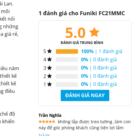
i Lan.
i môi
1 đánh giá cho
Funiki FC21MMC
kết nối
5.0
ong những
 giá rẻ,
ĐÁNH GIÁ TRUNG BÌNH
100%
| 1 đánh giá
5
0%
| 0 đánh giá
4
0%
| 0 đánh giá
3
nhiều năm
0%
| 0 đánh giá
hiết kế
2
thiết kế
0%
| 0 đánh giá
1
ng điều
ĐÁNH GIÁ NGAY
 chế độ
Trần Nghĩa
u khiển
không lắp được treo tường ,làm con
này để góc phòng khách cũng tiện lợi lắm
Được xếp
hạng
5
5
sao
Trả lời