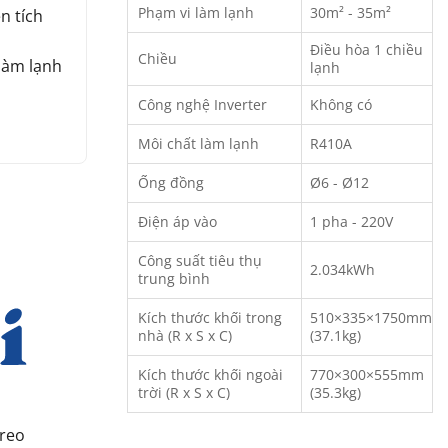
Phạm vi làm lạnh
30m² - 35m²
n tích
Điều hòa 1 chiều
Chiều
 làm lạnh
lạnh
Công nghệ Inverter
Không có
Môi chất làm lạnh
R410A
Ống đồng
Ø6 - Ø12
Điện áp vào
1 pha - 220V
Công suất tiêu thụ
2.034kWh
trung bình
Kích thước khối trong
510×335×1750mm
nhà (R x S x C)
(37.1kg)
Kích thước khối ngoài
770×300×555mm
trời (R x S x C)
(35.3kg)
treo