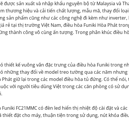
sẽ được sản xuất và nhập khẩu nguyên bộ từ Malaysia và Thá
thương hiệu và cải tiến chất lượng, mẫu mã, thay đổi loạ
ong sản phẩm cũng như các công nghệ đi kèm như inverter, 
c giá rẻ tại thị trường Việt Nam, điều hòa Funiki Hòa Phát tr
hững thành công vô cùng ấn tượng. Trong phân khúc điều hòa
ó thiết kế vuông vắn đặc trưng của điều hòa Funiki trong 
có những thay đổi về model treo tường qua các năm nhưng t
Phát giữ lại trong các model điều hòa tủ đứng. Có thể nói, 
huộc với người tiêu dùng Việt trong các căn phòng có sử dụ
i.
 Funiki FC21MMC có đèn led hiển thị nhiệt độ cài đặt và các
thiết đặt cho máy, thuận tiện trong sử dụng, nút khóa điề