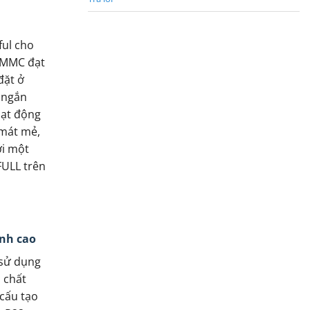
ful cho
1MMC đạt
đặt ở
 ngắn
oạt động
 mát mẻ,
ới một
ULL trên
ạnh cao
sử dụng
 chất
 cấu tạo