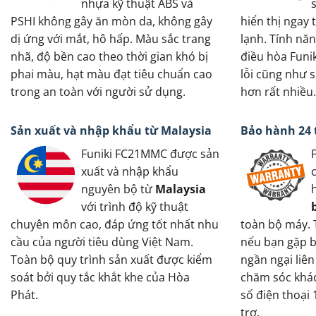
nhựa kỹ thuật ABS và
PSHI không gây ăn mòn da, không gây
hiển thị ngay 
dị ứng với mắt, hô hấp. Màu sắc trang
lạnh. Tính năn
nhã, độ bền cao theo thời gian khó bị
điều hòa Funik
phai màu, hạt màu đạt tiêu chuẩn cao
lỗi cũng như 
trong an toàn với người sử dụng.
hơn rất nhiều.
Sản xuất và nhập khẩu từ Malaysia
Bảo hành 24
Funiki FC21MMC được sản
xuất và nhập khẩu
nguyên bộ từ
Malaysia
với trình độ kỹ thuật
chuyên môn cao, đáp ứng tốt nhất nhu
toàn bộ máy. 
cầu của người tiêu dùng Việt Nam.
nếu bạn gặp b
Toàn bộ quy trình sản xuất được kiểm
ngần ngại liên
soát bởi quy tắc khắt khe của Hòa
chăm sóc khác
Phát.
số điện thoại
trợ.