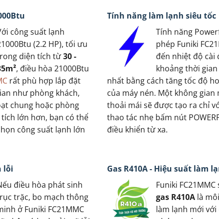
000Btu
Tính năng làm lạnh siêu tốc
Với công suất lạnh
Tính năng Power
21000Btu (2.2 HP), tối ưu
phép Funiki FC2
trong diện tích từ
30 -
đến nhiệt độ cài 
35m²
, điều hòa 21000Btu
khoảng thời gian
MC
rất phù hợp lắp đặt
nhất bằng cách tăng tốc độ h
ian như phòng khách,
của máy nén. Một không gian
oạt chung hoặc phòng
thoải mái sẽ được tạo ra chỉ v
tích lớn hơn, bạn có thể
thao tác nhẹ bấm nút POWERF
chọn công suất lạnh lớn
điều khiển từ xa.
 lỗi
Gas R410A - Hiệu suất làm l
Nếu điều hòa phát sinh
Funiki FC21MMC 
trục trặc, bo mạch thông
gas R410A
là môi
minh ở Funiki FC21MMC
làm lạnh mới với