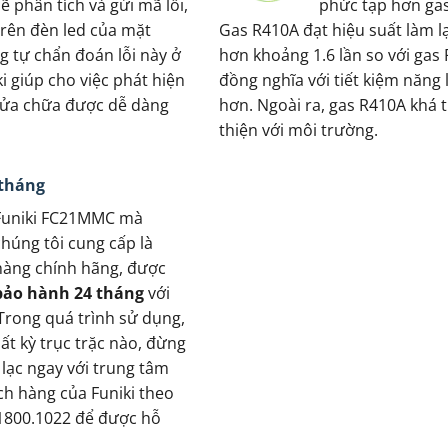
sẽ phân tích và gửi mã lỗi,
phức tạp hơn gas
trên đèn led của mặt
Gas R410A đạt hiệu suất làm l
g tự chẩn đoán lỗi này ở
hơn khoảng 1.6 lần so với gas 
i giúp cho việc phát hiện
đồng nghĩa với tiết kiệm năng
sửa chữa được dễ dàng
hơn. Ngoài ra, gas R410A khá 
thiện với môi trường.
 tháng
Funiki FC21MMC mà
chúng tôi cung cấp là
hàng chính hãng, được
bảo hành 24 tháng
với
Trong quá trình sử dụng,
ất kỳ trục trặc nào, đừng
 lạc ngay với trung tâm
h hàng của Funiki theo
 1800.1022 để được hỗ