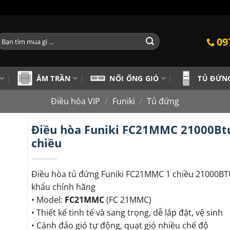
ìm
09
iếm:
ÂM TRẦN
NỐI ỐNG GIÓ
TỦ ĐỨN
Điều hòa VIP
/
Funiki
/
Tủ đứng
Điều hòa Funiki FC21MMC 21000Bt
chiều
Điều hòa tủ đứng Funiki FC21MMC 1 chiều 21000B
khẩu chính hãng
• Model:
FC21MMC
(FC 21MMC)
• Thiết kế tinh tế và sang trọng, dễ lắp đặt, vệ sinh
• Cánh đảo gió tự động, quạt gió nhiều chế độ