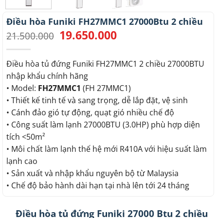
Điều hòa Funiki FH27MMC1 27000Btu 2 chiều
19.650.000
Giá
Giá
21.500.000
gốc
hiện
là:
tại
21.500.000.
là:
Điều hòa tủ đứng Funiki FH27MMC1 2 chiều 27000BTU
19.650.000.
nhập khẩu chính hãng
• Model:
FH27MMC1
(FH 27MMC1)
• Thiết kế tinh tế và sang trọng, dễ lắp đặt, vệ sinh
• Cánh đảo gió tự động, quạt gió nhiều chế độ
• Công suất làm lạnh 27000BTU (3.0HP) phù hợp diện
tích <50m²
• Môi chất làm lạnh thế hệ mới R410A với hiệu suất làm
lạnh cao
• Sản xuất và nhập khẩu nguyên bộ từ Malaysia
• Chế độ bảo hành dài hạn tại nhà lên tới 24 tháng
Điều hòa tủ đứng Funiki 27000 Btu 2 chiều