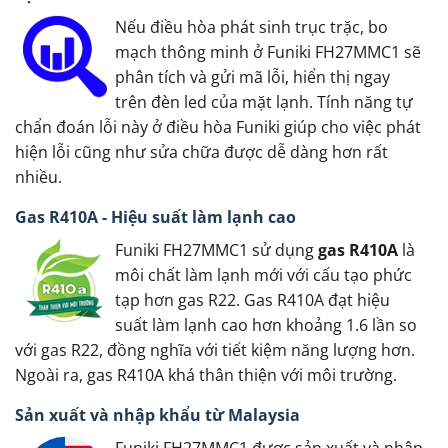
Nếu điều hòa phát sinh trục trặc, bo
mạch thông minh ở Funiki FH27MMC1 sẽ
phân tích và gửi mã lỗi, hiển thị ngay
trên đèn led của mặt lạnh. Tính năng tự
chẩn đoán lỗi này ở điều hòa Funiki giúp cho việc phát
hiện lỗi cũng như sửa chữa được dễ dàng hơn rất
nhiều.
Gas R410A - Hiệu suất làm lạnh cao
Funiki FH27MMC1 sử dụng
gas R410A
là
môi chất làm lạnh mới với cấu tạo phức
tạp hơn gas R22. Gas R410A đạt hiệu
suất làm lạnh cao hơn khoảng 1.6 lần so
với gas R22, đồng nghĩa với tiết kiệm năng lượng hơn.
Ngoài ra, gas R410A khá thân thiện với môi trường.
Sản xuất và nhập khẩu từ Malaysia
Funiki FH27MMC1 được sản xuất và nhập