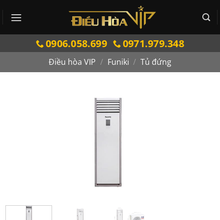
Bỏ
qua
nội
0906.058.699
0971.979.348
dung
Điều hòa VIP
/
Funiki
/
Tủ đứng