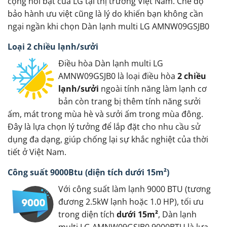
cộng nổi bật của LG tại thị trường Việt Nam. Chế độ
bảo hành ưu việt cũng là lý do khiến bạn không cần
ngại ngần khi chọn Dàn lạnh multi LG AMNW09GSJB0
Loại 2 chiều lạnh/sưởi
Điều hòa Dàn lạnh multi LG
AMNW09GSJB0 là loại điều hòa
2 chiều
lạnh/sưởi
ngoài tính năng làm lạnh cơ
bản còn trang bị thêm tính năng sưởi
ấm, mát trong mùa hè và sưởi ấm trong mùa đông.
Đây là lựa chọn lý tưởng để lắp đặt cho nhu cầu sử
dụng đa dạng, giúp chống lại sự khắc nghiệt của thời
tiết ở Việt Nam.
Công suất 9000Btu (diện tích dưới 15m²)
Với công suất làm lạnh 9000 BTU (tương
đương 2.5kW lạnh hoặc 1.0 HP), tối ưu
trong diện tích
dưới 15m²
, Dàn lạnh