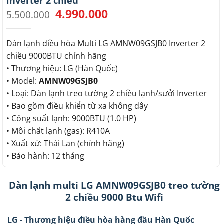
inverter 2 chiều
4.990.000
Giá
Giá
5.500.000
gốc
hiện
là:
tại
5.500.000.
là:
Dàn lạnh điều hòa Multi LG AMNW09GSJB0 Inverter 2
4.990.000.
chiều 9000BTU chính hãng
• Thương hiệu: LG (Hàn Quốc)
• Model:
AMNW09GSJB0
• Loại: Dàn lạnh treo tường 2 chiều lạnh/sưởi Inverter
• Bao gồm điều khiển từ xa không dây
• Công suất lạnh: 9000BTU (1.0 HP)
• Môi chất lạnh (gas): R410A
• Xuất xứ: Thái Lan (chính hãng)
• Bảo hành: 12 tháng
Dàn lạnh multi LG AMNW09GSJB0 treo tường
2 chiều 9000 Btu Wifi
LG - Thương hiệu điều hòa hàng đầu Hàn Quốc