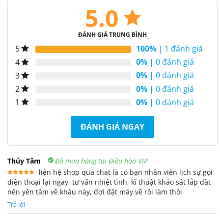
5.0
ĐÁNH GIÁ TRUNG BÌNH
100%
| 1 đánh giá
5
0%
| 0 đánh giá
4
0%
| 0 đánh giá
3
0%
| 0 đánh giá
2
0%
| 0 đánh giá
1
ĐÁNH GIÁ NGAY
Thủy Tâm
Đã mua hàng tại Điều hòa VIP
liện hệ shop qua chat là có bạn nhân viên lịch sự gọi
điện thoại lại ngay, tư vấn nhiệt tình, kĩ thuật khảo sát lắp đặt
Được xếp
hạng
5
5
nên yên tâm về khâu này, đợi đặt máy về rồi làm thôi
sao
Trả lời