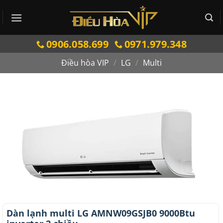
Bỏ
qua
nội
0906.058.699
0971.979.348
dung
Điều hòa VIP
/
LG
/
Multi
Dàn lạnh multi LG AMNW09GSJB0 9000Btu