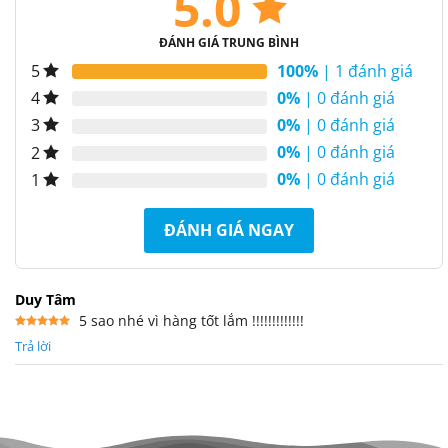
5.0
ĐÁNH GIÁ TRUNG BÌNH
100%
| 1 đánh giá
5
0%
| 0 đánh giá
4
0%
| 0 đánh giá
3
0%
| 0 đánh giá
2
0%
| 0 đánh giá
1
ĐÁNH GIÁ NGAY
Duy Tâm
5 sao nhé vì hàng tốt lắm !!!!!!!!!!!!!
Được xếp
Trả lời
hạng
5
5
sao