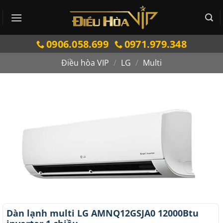
Bỏ
qua
nội
0906.058.699
0971.979.348
dung
Điều hòa VIP
/
LG
/
Multi
Dàn lạnh multi LG AMNQ12GSJA0 12000Btu