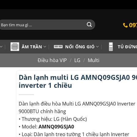
ìm
09
iếm:
ÂM TRẦN
NỐI ỐNG GIÓ
TỦ ĐỨN
Điều hòa VIP
/
LG
/
Multi
Dàn lạnh multi LG AMNQ09GSJA0 9
inverter 1 chiều
Dàn lạnh điều hòa Multi LG AMNQ09GSJA0 Inverter 
9000BTU chính hãng
• Thương hiệu: LG (Hàn Quốc)
• Model:
AMNQ09GSJA0
• Loại: Dàn lạnh treo tường 1 chiều lạnh Inverter