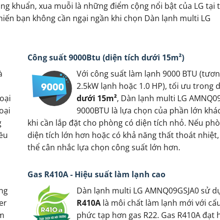
ng khuẩn, xua muỗi là những điểm cộng nổi bật của LG tại t
khiến bạn không cần ngại ngần khi chọn Dàn lạnh multi LG
Công suất 9000Btu (diện tích dưới 15m²)
à
Với công suất làm lạnh 9000 BTU (tươ
2.5kW lạnh hoặc 1.0 HP), tối ưu trong d
loại
dưới 15m²
, Dàn lạnh multi LG AMNQ0
oại
9000BTU là lựa chọn của phần lớn khá
g
khi cần lắp đặt cho phòng có diện tích nhỏ. Nếu ph
iều
diện tích lớn hơn hoặc có khả năng thất thoát nhiệt
thể cân nhắc lựa chọn công suất lớn hơn.
Gas R410A - Hiệu suất làm lạnh cao
ăng
Dàn lạnh multi LG AMNQ09GSJA0 sử 
er
R410A
là môi chất làm lạnh mới với cấ
ệm
phức tạp hơn gas R22. Gas R410A đạt h