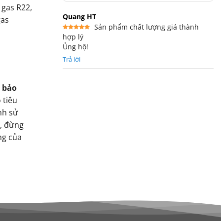
 gas R22,
Quang HT
gas
Sản phẩm chất lượng giá thành
hợp lý
Được xếp
hạng
5
5
Ủng hộ!
sao
Trả lời
c
bảo
 tiêu
nh sử
o, đừng
ng của