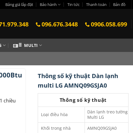
Bảng giá lắp đặt
Bảo hành
Tin tức
Thanh toán
Bản đồ
71.979.348
096.676.3448
0906.058.699
G
MULTI
000Btu
Thông số kỹ thuật Dàn lạnh
multi LG AMNQ09GSJA0
Thông số kỹ thuật
1 chiều
Dàn lạnh treo tường
Loại điều hòa
Multi LG
Khối trong nhà
AMNQ09GSJA0