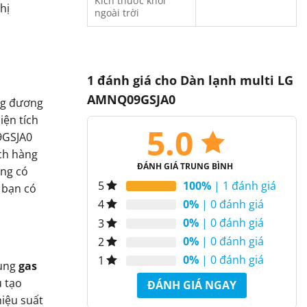
Kích thước khối
hị
ngoài trời
1 đánh giá cho
Dàn lạnh multi LG
AMNQ09GSJA0
ng đương
iện tích
5.0
9GSJA0
ch hàng
ĐÁNH GIÁ TRUNG BÌNH
òng có
100%
| 1 đánh giá
5
, bạn có
0%
| 0 đánh giá
4
0%
| 0 đánh giá
3
0%
| 0 đánh giá
2
0%
| 0 đánh giá
1
dụng
gas
u tạo
ĐÁNH GIÁ NGAY
iệu suất