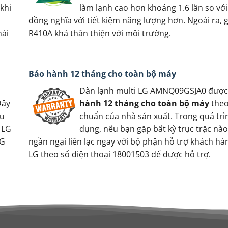
khi
làm lạnh cao hơn khoảng 1.6 lần so với
đồng nghĩa với tiết kiệm năng lượng hơn. Ngoài ra, 
mái
R410A khá thân thiện với môi trường.
Bảo hành 12 tháng cho toàn bộ máy
Dàn lạnh multi LG AMNQ09GSJA0 đượ
Đây
hành 12 tháng cho toàn bộ máy
theo
hu
chuẩn của nhà sản xuất. Trong quá trì
 LG
dụng, nếu bạn gặp bất kỳ trục trặc nà
LG
ngần ngại liên lạc ngay với bộ phận hỗ trợ khách hà
LG theo số điện thoại 18001503 để được hỗ trợ.