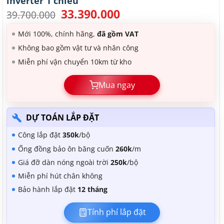
inverter 1 chiều
33.390.000
Giá
Giá
39.700.000
gốc
hiện
là:
tại
Mới 100%, chính hãng,
đã gồm VAT
39.700.000.
là:
Không bao gồm vật tư và nhân công
33.390.000.
Miễn phí vận chuyển 10km từ kho
Mua ngay
DỰ TOÁN LẮP ĐẶT
Công lắp đặt
350k
/bộ
Ống đồng bảo ôn băng cuốn
260k
/m
Giá đỡ dàn nóng ngoài trời
250k
/bộ
Miễn phí hút chân không
Bảo hành lắp đặt
12 tháng
Tính phí lắp đặt