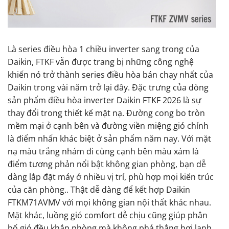
Là series điều hòa 1 chiều inverter sang trong của
Daikin, FTKF vẫn được trang bị những công nghệ
khiến nó trở thành series điều hòa bán chạy nhất của
Daikin trong vài năm trở lại đây. Đặc trưng của dòng
sản phẩm điều hòa inverter Daikin FTKF 2026 là sự
thay đổi trong thiết kế mặt nạ. Đường cong bo tròn
mềm mại ở cạnh bên và đường viền miệng gió chính
là điểm nhấn khác biệt ở sản phẩm năm nay. Với mặt
nạ màu trắng nhám đi cùng cạnh bên màu xám là
điểm tương phản nổi bật không gian phòng, bạn dễ
dàng lắp đặt máy ở nhiều vị trí, phù hợp mọi kiến trúc
của căn phòng.. Thật dễ dàng để kết hợp Daikin
FTKM71AVMV với mọi không gian nội thất khác nhau.
Mặt khác, luồng gió comfort dễ chịu cũng giúp phân
bố gió đều khắp phòng mà không phả thẳng hơi lạnh