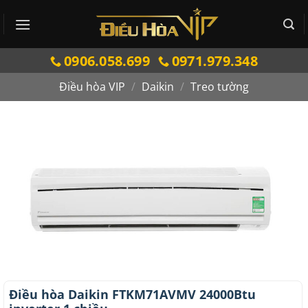
Bỏ
qua
nội
0906.058.699
0971.979.348
dung
Điều hòa VIP
/
Daikin
/
Treo tường
Điều hòa Daikin FTKM71AVMV 24000Btu