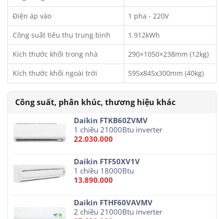
Điện áp vào
1 pha - 220V
Công suất tiêu thụ trung bình
1.912kWh
Kích thước khối trong nhà
290×1050×238mm (12kg)
Kích thước khối ngoài trời
595x845x300mm (40kg)
Daikin FTKB60ZVMV
1 chiều 21000Btu inverter
22.030.000
Daikin FTF50XV1V
1 chiều 18000Btu
13.890.000
Daikin FTHF60VAVMV
2 chiều 21000Btu inverter