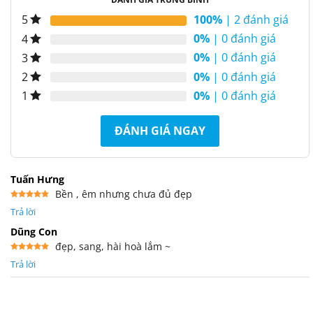
100%
| 2 đánh giá
5
0%
| 0 đánh giá
4
0%
| 0 đánh giá
3
0%
| 0 đánh giá
2
0%
| 0 đánh giá
1
ĐÁNH GIÁ NGAY
Tuấn Hưng
Bền , êm nhưng chưa đủ đẹp
Được xếp
Trả lời
hạng
5
5
sao
Dũng Con
đẹp, sang, hài hoà lắm ~
Được xếp
Trả lời
hạng
5
5
sao