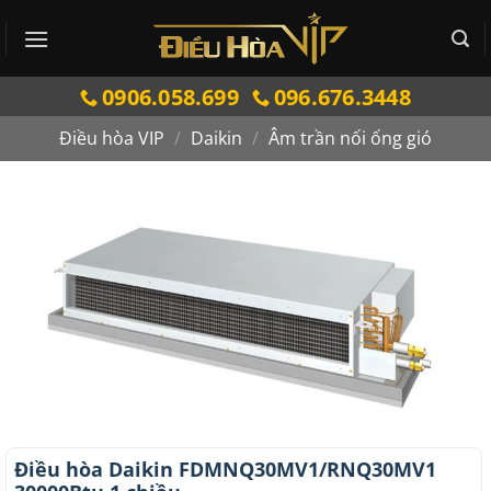
Bỏ
qua
nội
0906.058.699
096.676.3448
dung
Điều hòa VIP
/
Daikin
/
Âm trần nối ống gió
Điều hòa Daikin FDMNQ30MV1/RNQ30MV1