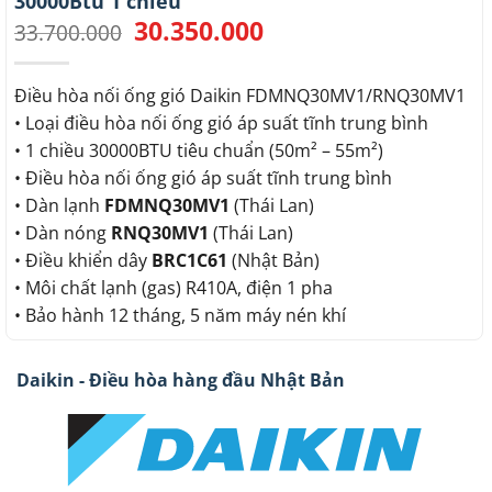
30000Btu 1 chiều
30.350.000
Giá
Giá
33.700.000
gốc
hiện
là:
tại
33.700.000.
là:
Điều hòa nối ống gió Daikin FDMNQ30MV1/RNQ30MV1
30.350.000.
• Loại điều hòa nối ống gió áp suất tĩnh trung bình
• 1 chiều 30000BTU tiêu chuẩn (50m² – 55m²)
• Điều hòa nối ống gió áp suất tĩnh trung bình
• Dàn lạnh
FDMNQ30MV1
(Thái Lan)
• Dàn nóng
RNQ30MV1
(Thái Lan)
• Điều khiển dây
BRC1C61
(Nhật Bản)
• Môi chất lạnh (gas) R410A, điện 1 pha
• Bảo hành 12 tháng, 5 năm máy nén khí
Daikin - Điều hòa hàng đầu Nhật Bản