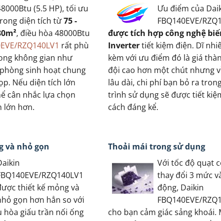
48000Btu (5.5 HP), tối ưu
Ưu điểm của Dai
trong diện tích từ
75 -
FBQ140EVE/RZQ1
80m²
, điều hòa 48000Btu
được tích hợp công nghệ biế
0EVE/RZQ140LV1
rất phù
Inverter
tiết kiệm điện. Dĩ nhiê
rong không gian như
kèm với ưu điểm đó là giá thàn
 phòng sinh hoạt chung
đội cao hơn một chút nhưng 
p. Nếu diện tích lớn
lâu dài, chi phí bạn bỏ ra tron
hể cân nhắc lựa chọn
trình sử dụng sẽ được tiết ki
h lớn hơn.
cách đáng kể.
g và nhỏ gọn
Thoải mái trong sử dụng
Daikin
Với tốc độ quạt c
FBQ140EVE/RZQ140LV1
thay đổi 3 mức v
được thiết kế mỏng và
động, Daikin
nhỏ gọn hơn hẳn so với
FBQ140EVE/RZQ
u hòa giấu trần nối ống
cho bạn cảm giác sảng khoái.