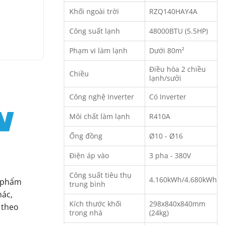
Khối ngoài trời
RZQ140HAY4A
Công suất lạnh
48000BTU (5.5HP)
Phạm vi làm lạnh
Dưới 80m²
Điều hòa 2 chiều
Chiều
lạnh/sưởi
Công nghệ Inverter
Có Inverter
Môi chất làm lạnh
R410A
Ống đồng
Ø10 - Ø16
Điện áp vào
3 pha - 380V
Công suất tiêu thụ
4.160kWh/4.680kWh
n phẩm
trung bình
hác,
Kích thước khối
298x840x840mm
 theo
trong nhà
(24kg)