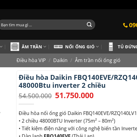
ìm
09
iếm:
ÂM TRẦN
NỐI ỐNG GIÓ
TỦ ĐỨN
Điều hòa VIP
/
Daikin
/
Âm trần nối ống gió
Điều hòa Daikin FBQ140EVE/RZQ14
48000Btu inverter 2 chiều
51.750.000
Giá
Giá
54.500.000
gốc
hiện
là:
tại
54.500.000.
là:
Điều hòa nối ống gió Daikin FBQ140EVE/RZQ140LV1
51.750.000.
• 2 chiều 48000BTU Inverter (75m² – 80m²)
• Tiết kiệm điện năng với công nghệ biến tần Invert
• Dàn lạnh
FBQ140EVE
(Thái Lan)