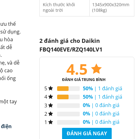
Kích thước khối
1345x900x320mm
ngoài trời
(108kg)
 ưu thế
 sử dụng.
ều hòa
2 đánh giá cho
Daikin
rất dễ
FBQ140EVE/RZQ140LV1
.
4.5
hẹ, và dễ
độ cao
nối ống
ĐÁNH GIÁ TRUNG BÌNH
50%
| 1 đánh giá
5
50%
| 1 đánh giá
4
một tay
0%
| 0 đánh giá
3
0%
| 0 đánh giá
2
0%
| 0 đánh giá
1
 điện
ĐÁNH GIÁ NGAY