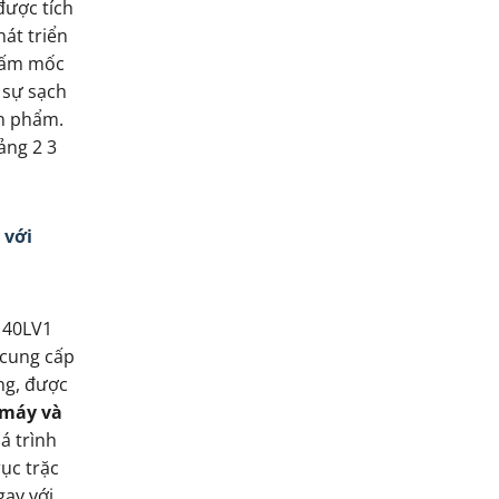
được tích
át triển
 nấm mốc
i sự sạch
ản phẩm.
ảng 2 3
 với
140LV1
 cung cấp
ng, được
 máy và
á trình
ục trặc
gay với