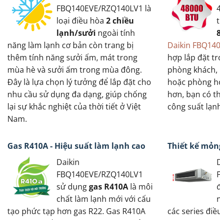
FBQ140EVE/RZQ140LV1 là
loại điều hòa
2 chiều
lạnh/sưởi
ngoài tính
năng làm lạnh cơ bản còn trang bị
Daikin FBQ14
thêm tính năng sưởi ấm, mát trong
hợp lắp đặt t
mùa hè và sưởi ấm trong mùa đông.
phòng khách,
Đây là lựa chọn lý tưởng để lắp đặt cho
hoặc phòng họ
nhu cầu sử dụng đa dạng, giúp chống
hơn, bạn có t
lại sự khắc nghiệt của thời tiết ở Việt
công suất lạn
Nam.
Gas R410A - Hiệu suất làm lạnh cao
Thiết kế mỏn
Daikin
FBQ140EVE/RZQ140LV1
sử dụng
gas R410A
là môi
chất làm lạnh mới với cấu
tạo phức tạp hơn gas R22. Gas R410A
các series điề