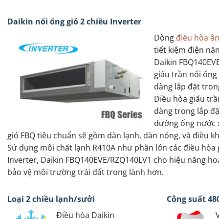
Daikin nối ống gió 2 chiều Inverter
Dòng
điều hòa âm
tiết kiệm điện nă
Daikin FBQ140EVE
giấu trần nối ống
dàng lắp đặt tron
Điều hòa giấu trầ
dàng trong lắp đ
đường ống nước x
gió FBQ tiêu chuẩn sẽ gồm dàn lạnh, dàn nóng, và điều k
Sử dụng môi chất lạnh R410A như phần lớn các điều hòa gi
Inverter, Daikin FBQ140EVE/RZQ140LV1 cho hiệu năng hoạ
bảo vệ môi trường trái đất trong lành hơn.
Loại 2 chiều lạnh/sưởi
Công suất 48
Điều hòa Daikin