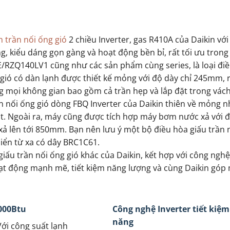
 trần nối ống gió
2 chiều Inverter, gas R410A của Daikin với
ng, kiểu dáng gọn gàng và hoạt động bền bỉ, rất tối ưu trong
/RZQ140LV1 cũng như các sản phẩm cùng series, là loại đi
 gió có dàn lạnh được thiết kế mỏng với độ dày chỉ 245mm, 
g mọi không gian bao gồm cả trần hẹp và lắp đặt trong vách
n nối ống gió dòng FBQ Inverter của Daikin thiên về mỏng n
ặt. Ngoài ra, máy cũng được tích hợp máy bơm nước xả với 
ả lên tới 850mm. Bạn nên lưu ý một bộ điều hòa giấu trần 
hiển từ xa có dây BRC1C61.
ấu trần nối ống gió khác của Daikin, kết hợp với công nghệ
t động mạnh mẽ, tiết kiệm năng lượng và cùng Daikin góp 
000Btu
Công nghệ Inverter tiết kiệm
năng
Với công suất lạnh