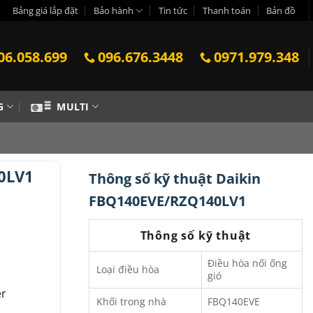
Bảng giá lắp đặt
Bảo hành
Tin tức
Thanh toán
Bản đồ
06.058.699
096.676.3448
0971.979.348
G
MULTI
0LV1
Thông số kỹ thuật Daikin
FBQ140EVE/RZQ140LV1
Thông số kỹ thuật
Điều hòa nối ống
Loại điều hòa
gió
er
Khối trong nhà
FBQ140EVE