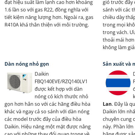
đạt hiệu suất làm lạnh cao hơn khoảng
gió trước đây
1.6 lần so với gas R22, đồng nghĩa với
sánh với các 
tiết kiệm năng lượng hơn. Ngoài ra, gas
chiều dày thấp
R410A khá thân thiện với môi trường.
trong mọi khô
trong vách. Ư
thoải mái hơn 
không làm giả
Dàn nóng nhỏ gọn
Sản xuất và 
Daikin
FBQ140EVE/RZQ140LV1
được kết hợp với dàn
nóng có kích thước nhỏ
gọn hơn hẳn so với các hãng điều hòa
Lan
. Đây là q
khác và ngay cả so sánh với dàn nóng
Daikin lớn nh
các model trước đây của điều hòa
chuyên cung c
Daikin. Hiệu năng một mặt được nâng
này. Phần lớn
cao với những thay đổi quan trọng về
hãng được sản 