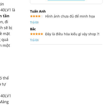
kin
40LV1 là
Tuấn Anh
n tần
HÌnh ảnh chưa đủ để minh họa
Được
n, đi
Trả lời
xếp
hạng
4
h sẽ bị
5 sao
Bắc
về mặt
Đây là điều hòa kiểu gì vậy shop ?!
Được xếp
g quá
Trả lời
hạng
5
5
sao
ệm một
ó thể
à tự
140LV1
 Máng