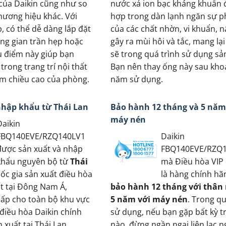
 của Daikin cũng như so
nước xả ion bạc kháng khuẩn 
thương hiệu khác. Với
hợp trong dàn lạnh ngăn sự ph
, có thể dễ dàng lắp đặt
của các chất nhờn, vi khuẩn,
ng gian trần hẹp hoặc
gây ra mùi hôi và tắc, mang lạ
u điểm này giúp bạn
sẽ trong quá trình sử dụng s
trong trang trí nội thất
Bạn nên thay ống này sau kho
m chiều cao của phòng.
năm sử dụng.
nhập khẩu từ Thái Lan
Bảo hành 12 tháng và 5 năm
máy nén
Daikin
FBQ140EVE/RZQ140LV1
Daikin
được sản xuất và nhập
FBQ140EVE/RZQ
khẩu nguyên bộ từ
Thái
mà Điều hòa VIP
uốc gia sản xuất điều hòa
là hàng chính hã
ất tại Đông Nam Á,
bảo hành 12 tháng với thân
ấp cho toàn bộ khu vực
5 năm với máy nén
. Trong qu
 điều hòa Daikin chính
sử dụng, nếu bạn gặp bất kỳ tr
xuất tại Thái Lan,
nào, đừng ngần ngại liên lạc n