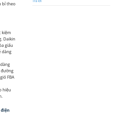
Trả lời
 bỉ theo
t kiệm
. Daikin
òa giấu
ễ dàng
ễ dàng
o đường
 gió FBA
o hiệu
n.
 điện