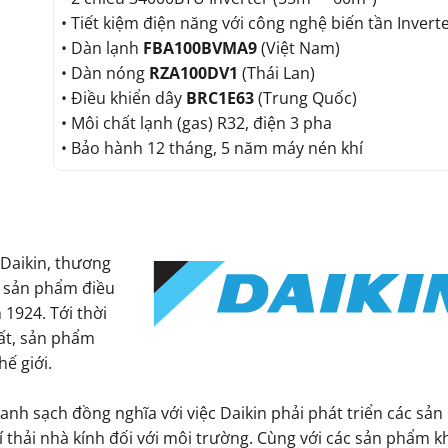
• Tiết kiệm điện năng với công nghệ biến tần Invert
• Dàn lạnh
FBA100BVMA9
(Việt Nam)
• Dàn nóng
RZA100DV1
(Thái Lan)
• Điều khiển dây
BRC1E63
(Trung Quốc)
• Môi chất lạnh (gas) R32, điện 3 pha
• Bảo hành 12 tháng, 5 năm máy nén khí
Daikin, thương
ác sản phẩm điều
 1924. Tới thời
uất, sản phẩm
ế giới.
xanh sạch đồng nghĩa với việc Daikin phải phát triển các sả
í thải nhà kính đối với môi trường. Cùng với các sản phẩm k