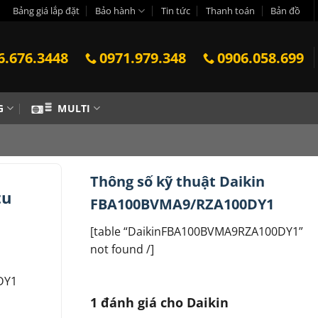
Bảng giá lắp đặt
Bảo hành
Tin tức
Thanh toán
Bản đồ
6.676.3448
0971.979.348
0906.058.699
G
MULTI
Thông số kỹ thuật Daikin
tu
FBA100BVMA9/RZA100DY1
[table “DaikinFBA100BVMA9RZA100DY1”
not found /]
DY1
1 đánh giá cho
Daikin