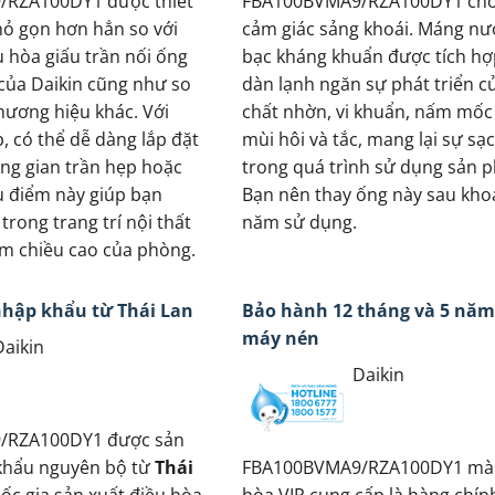
RZA100DY1 được thiết
FBA100BVMA9/RZA100DY1 cho
ỏ gọn hơn hẳn so với
cảm giác sảng khoái. Máng nư
u hòa giấu trần nối ống
bạc kháng khuẩn được tích hợ
 của Daikin cũng như so
dàn lạnh ngăn sự phát triển c
thương hiệu khác. Với
chất nhờn, vi khuẩn, nấm mốc
, có thể dễ dàng lắp đặt
mùi hôi và tắc, mang lại sự sạ
ng gian trần hẹp hoặc
trong quá trình sử dụng sản 
u điểm này giúp bạn
Bạn nên thay ống này sau kho
trong trang trí nội thất
năm sử dụng.
m chiều cao của phòng.
nhập khẩu từ Thái Lan
Bảo hành 12 tháng và 5 năm
máy nén
Daikin
Daikin
/RZA100DY1 được sản
 khẩu nguyên bộ từ
Thái
FBA100BVMA9/RZA100DY1 mà
uốc gia sản xuất điều hòa
hòa VIP cung cấp là hàng chín