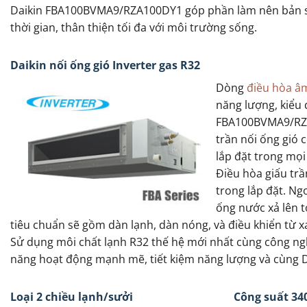
Daikin FBA100BVMA9/RZA100DY1 góp phần làm nên bản sắc c
thời gian, thân thiện tối đa với môi trường sống.
Daikin nối ống gió Inverter gas R32
Dòng
điều hòa âm
năng lượng, kiểu 
FBA100BVMA9/RZA1
trần nối ống gió 
lắp đặt trong mọi
Điều hòa giấu trầ
trong lắp đặt. N
ống nước xả lên t
tiêu chuẩn sẽ gồm dàn lạnh, dàn nóng, và điều khiển từ 
Sử dụng môi chất lạnh R32 thế hệ mới nhất cùng công n
năng hoạt động mạnh mẽ, tiết kiệm năng lượng và cùng Da
Loại 2 chiều lạnh/sưởi
Công suất 34