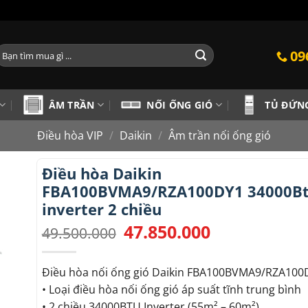
ìm
09
iếm:
ÂM TRẦN
NỐI ỐNG GIÓ
TỦ ĐỨN
Điều hòa VIP
/
Daikin
/
Âm trần nối ống gió
Điều hòa Daikin
FBA100BVMA9/RZA100DY1 34000B
inverter 2 chiều
47.850.000
Giá
Giá
49.500.000
gốc
hiện
là:
tại
49.500.000.
là:
Điều hòa nối ống gió Daikin FBA100BVMA9/RZA100
47.850.000.
• Loại điều hòa nối ống gió áp suất tĩnh trung bình
• 2 chiều 34000BTU Inverter (55m² – 60m²)