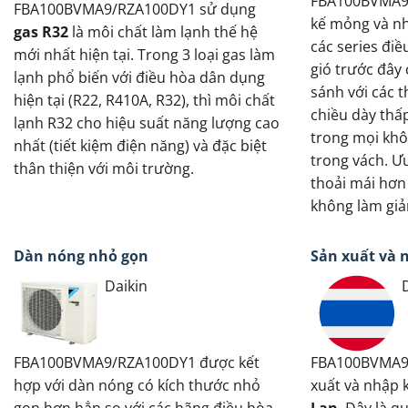
FBA100BVMA9/
FBA100BVMA9/RZA100DY1 sử dụng
kế mỏng và nh
gas R32
là môi chất làm lạnh thế hệ
các series điề
mới nhất hiện tại. Trong 3 loại gas làm
gió trước đây
lạnh phổ biến với điều hòa dân dụng
sánh với các 
hiện tại (R22, R410A, R32), thì môi chất
chiều dày thấp
lạnh R32 cho hiệu suất năng lượng cao
trong mọi khô
nhất (tiết kiệm điện năng) và đặc biệt
trong vách. Ư
thân thiện với môi trường.
thoải mái hơn 
không làm giả
Dàn nóng nhỏ gọn
Sản xuất và 
Daikin
FBA100BVMA9/RZA100DY1 được kết
FBA100BVMA9
hợp với dàn nóng có kích thước nhỏ
xuất và nhập
gọn hơn hẳn so với các hãng điều hòa
Lan
. Đây là q