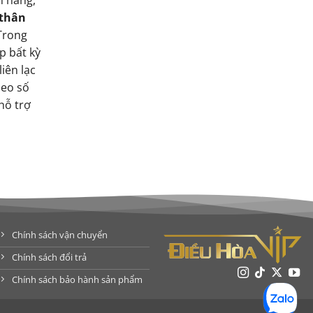
 thân
 Trong
p bất kỳ
iên lạc
heo số
hỗ trợ
Chính sách vận chuyển
Chính sách đổi trả
Chính sách bảo hành sản phẩm