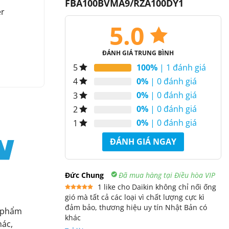
FBA100BVMA9/RZA100DY1
er
5.0
ĐÁNH GIÁ TRUNG BÌNH
100%
| 1 đánh giá
5
0%
| 0 đánh giá
4
0%
| 0 đánh giá
3
0%
| 0 đánh giá
2
0%
| 0 đánh giá
1
ĐÁNH GIÁ NGAY
Đức Chung
Đã mua hàng tại Điều hòa VIP
1 like cho Daikin không chỉ nối ống
gió mà tất cả các loại vì chất lượng cực kì
Được xếp
hạng
5
5
đảm bảo, thương hiệu uy tín Nhật Bản có
sao
n phẩm
khác
hác,