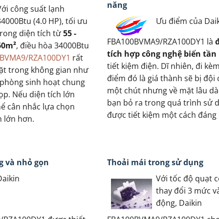
năng
Với công suất lạnh
34000Btu (4.0 HP), tối ưu
Ưu điểm của Dai
trong diện tích từ
55 -
FBA100BVMA9/RZA100DY1 là
60m²
, điều hòa 34000Btu
tích hợp công nghệ biến tần 
00BVMA9/RZA100DY1
rất
tiết kiệm điện. Dĩ nhiên, đi kè
ặt trong không gian như
điểm đó là giá thành sẽ bị đội
 phòng sinh hoạt chung
một chút nhưng về mặt lâu dài,
p. Nếu diện tích lớn
bạn bỏ ra trong quá trình sử 
hể cân nhắc lựa chọn
được tiết kiệm một cách đáng 
h lớn hơn.
g và nhỏ gọn
Thoải mái trong sử dụng
Daikin
Với tốc độ quạt c
thay đổi 3 mức v
động, Daikin