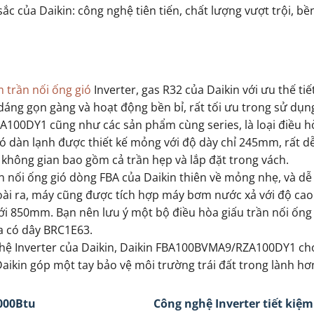
ủa Daikin: công nghệ tiên tiến, chất lượng vượt trội, bền
 trần nối ống gió
Inverter, gas R32 của Daikin với ưu thế tiế
dáng gọn gàng và hoạt động bền bỉ, rất tối ưu trong sử dụng
00DY1 cũng như các sản phẩm cùng series, là loại điều h
có dàn lạnh được thiết kế mỏng với độ dày chỉ 245mm, rất d
 không gian bao gồm cả trần hẹp và lắp đặt trong vách.
n nối ống gió dòng FBA của Daikin thiên về mỏng nhẹ, và d
goài ra, máy cũng được tích hợp máy bơm nước xả với độ ca
ới 850mm. Bạn nên lưu ý một bộ điều hòa giấu trần nối ống
xa có dây BRC1E63.
ghệ Inverter của Daikin, Daikin FBA100BVMA9/RZA100DY1 ch
ikin góp một tay bảo vệ môi trường trái đất trong lành hơ
000Btu
Công nghệ Inverter tiết kiệm