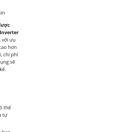
kin
được
Inverter
m với ưu
 cao hơn
 chi phí
dụng sẽ
kể.
ó thể
à tự