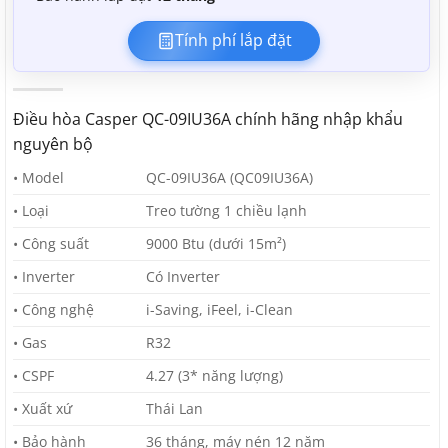
Tính phí lắp đặt
Điều hòa Casper QC-09IU36A chính hãng nhập khẩu
nguyên bộ
• Model
QC-09IU36A (QC09IU36A)
• Loại
Treo tường 1 chiều lạnh
• Công suất
9000 Btu (dưới 15m²)
• Inverter
Có Inverter
• Công nghệ
i-Saving, iFeel, i-Clean
• Gas
R32
• CSPF
4.27 (3* năng lượng)
• Xuất xứ
Thái Lan
• Bảo hành
36 tháng, máy nén 12 năm