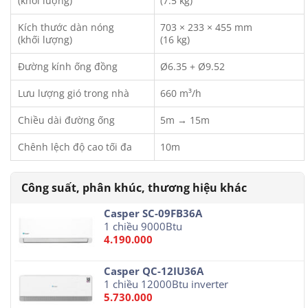
(khối lượng)
(7.5 kg)
Kích thước dàn nóng
703 × 233 × 455 mm
(khối lượng)
(16 kg)
Đường kính ống đồng
Ø6.35 + Ø9.52
Lưu lượng gió trong nhà
660 m³/h
Chiều dài đường ống
5m → 15m
Chênh lệch độ cao tối đa
10m
Casper SC-09FB36A
1 chiều 9000Btu
4.190.000
Casper QC-12IU36A
1 chiều 12000Btu inverter
5.730.000