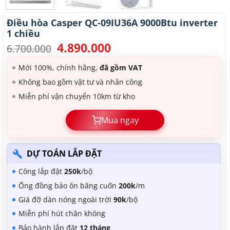
Điều hòa Casper QC-09IU36A 9000Btu inverter
1 chiều
4.890.000
Giá
Giá
6.700.000
gốc
hiện
là:
tại
Mới 100%, chính hãng,
đã gồm VAT
6.700.000.
là:
Không bao gồm vật tư và nhân công
4.890.000.
Miễn phí vận chuyển 10km từ kho
Mua ngay
DỰ TOÁN LẮP ĐẶT
Công lắp đặt
250k
/bộ
Ống đồng bảo ôn băng cuốn
200k
/m
Giá đỡ dàn nóng ngoài trời
90k
/bộ
Miễn phí hút chân không
Bảo hành lắp đặt
12 tháng