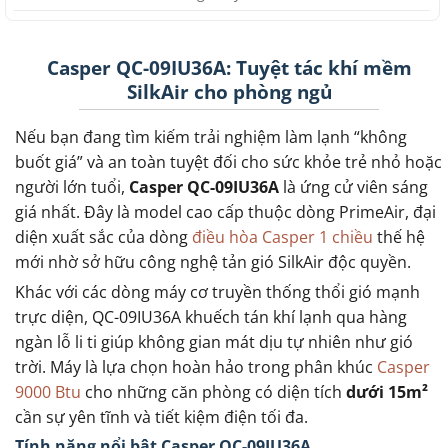
Casper QC-09IU36A: Tuyệt tác khí mềm
SilkAir cho phòng ngủ
Nếu bạn đang tìm kiếm trải nghiệm làm lạnh “không
buốt giá” và an toàn tuyệt đối cho sức khỏe trẻ nhỏ hoặc
người lớn tuổi,
Casper QC-09IU36A
là ứng cử viên sáng
giá nhất. Đây là model cao cấp thuộc dòng PrimeAir, đại
diện xuất sắc của dòng
điều hòa Casper 1 chiều
thế hệ
mới nhờ sở hữu công nghệ tản gió SilkAir độc quyền.
Khác với các dòng máy cơ truyền thống thổi gió mạnh
trực diện, QC-09IU36A khuếch tán khí lạnh qua hàng
ngàn lỗ li ti giúp không gian mát dịu tự nhiên như gió
trời. Máy là lựa chọn hoàn hảo trong phân khúc
Casper
9000 Btu
cho những căn phòng có diện tích
dưới 15m²
cần sự yên tĩnh và tiết kiệm điện tối đa.
Tính năng nổi bật Casper QC-09IU36A