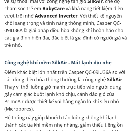
về sự thoải mái với công nghệ tản gió
SilkAir
, chế độ
chăm sóc trẻ em
BabyCare
và khả năng tiết kiệm điện
vượt trội nhờ
Advanced Inverter
. Với thiết kế nguyên
khối sang trọng và tính năng thông minh, Casper QC-
09IU36A là giải pháp điều hòa không khí hoàn hảo cho
các gia đình hiện đại, đặc biệt là gia đình có người già và
trẻ nhỏ.
Công nghệ khí mềm SilkAir - Mát lạnh dịu nhẹ
Điểm khác biệt lớn nhất trên Casper QC-09IU36A so với
các dòng điều hòa thông thường là công nghệ
SilkAir
.
Thay vì thổi luồng gió mạnh trực tiếp vào người dùng
gây cảm giác buốt lạnh khó chịu, cánh đảo gió của
PrimeAir được thiết kế với hàng ngàn lỗ khí siêu nhỏ
(Micropores).
Hệ thống này giúp khuếch tán luồng không khí lạnh
thành các tia khí mềm nhẹ nhàng, giảm thiểu tiếng ồn