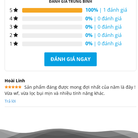
ĐÁNH GIÁ TRUNG BÌNH
100%
| 1 đánh giá
5
0%
| 0 đánh giá
4
0%
| 0 đánh giá
3
0%
| 0 đánh giá
2
0%
| 0 đánh giá
1
ĐÁNH GIÁ NGAY
Hoài Linh
Sản phẩm đáng được mong đợi nhất của năm là đây !
Vừa wf, vừa lọc bụi mịn và nhiều tính năng khác.
Được xếp
hạng
5
5
sao
Trả lời