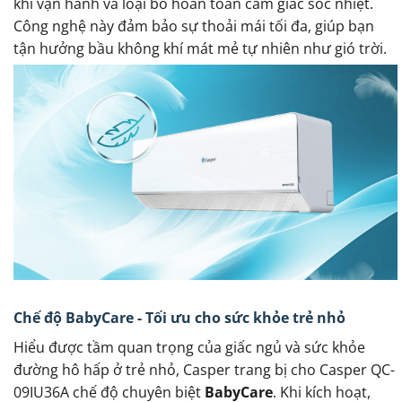
khi vận hành và loại bỏ hoàn toàn cảm giác sốc nhiệt.
Công nghệ này đảm bảo sự thoải mái tối đa, giúp bạn
tận hưởng bầu không khí mát mẻ tự nhiên như gió trời.
Chế độ BabyCare - Tối ưu cho sức khỏe trẻ nhỏ
Hiểu được tầm quan trọng của giấc ngủ và sức khỏe
đường hô hấp ở trẻ nhỏ, Casper trang bị cho Casper QC-
09IU36A chế độ chuyên biệt
BabyCare
. Khi kích hoạt,