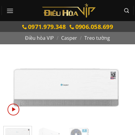
Bỏ
qua
nội
0971.979.348
0906.058.699
dung
Điều hòa VIP
/
Casper
/
Treo tường