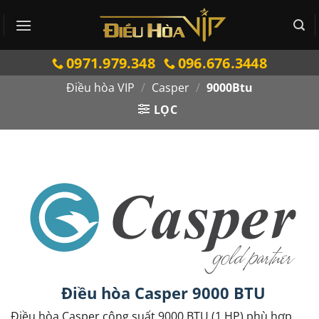
Bỏ
qua
nội
0971.979.348
096.676.3448
dung
Điều hòa VIP
/
Casper
/
9000Btu
LỌC
Điều hòa Casper 9000 BTU
Điều hòa Casper công suất 9000 BTU (1 HP) phù hợp