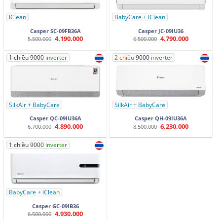
iClean
BabyCare + iClean
Casper SC-09FB36A
Casper JC-09IU36
4.190.000
4.790.000
Giá
Giá
Giá
Giá
5.500.000
6.500.000
gốc
hiện
gốc
hiện
là:
tại
là:
tại
5.500.000.
là:
6.500.000.
là:
1 chiều 9000
inverter
2 chiều
9000
inverter
4.190.000.
4.790.000.
SilkAir + BabyCare
SilkAir + BabyCare
Casper QC-09IU36A
Casper QH-09IU36A
4.890.000
6.230.000
Giá
Giá
Giá
Giá
6.700.000
8.500.000
gốc
hiện
gốc
hiện
là:
tại
là:
tại
6.700.000.
là:
8.500.000.
là:
1 chiều 9000
inverter
4.890.000.
6.230.000.
BabyCare + iClean
Casper GC-09IB36
4.930.000
Giá
Giá
6.500.000
gốc
hiện