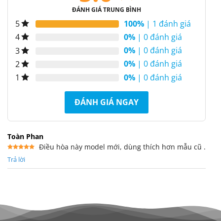
ĐÁNH GIÁ TRUNG BÌNH
100%
| 1 đánh giá
5
0%
| 0 đánh giá
4
0%
| 0 đánh giá
3
0%
| 0 đánh giá
2
0%
| 0 đánh giá
1
ĐÁNH GIÁ NGAY
Toàn Phan
Điều hòa này model mới, dùng thích hơn mẫu cũ .
Được xếp
Trả lời
hạng
5
5
sao