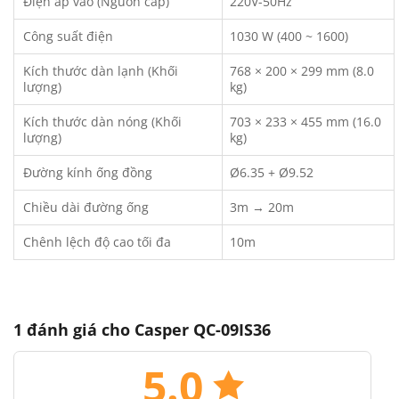
Điện áp vào (Nguồn cấp)
220V-50Hz
Công suất điện
1030 W (400 ~ 1600)
Kích thước dàn lạnh (Khối
768 × 200 × 299 mm (8.0
lượng)
kg)
Kích thước dàn nóng (Khối
703 × 233 × 455 mm (16.0
lượng)
kg)
Đường kính ống đồng
Ø6.35 + Ø9.52
Chiều dài đường ống
3m → 20m
Chênh lệch độ cao tối đa
10m
1 đánh giá cho
Casper QC-09IS36
5.0