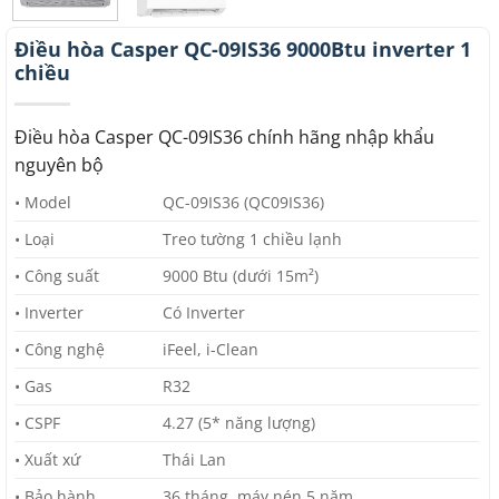
Điều hòa Casper QC-09IS36 9000Btu inverter 1
chiều
Điều hòa Casper QC-09IS36 chính hãng nhập khẩu
nguyên bộ
• Model
QC-09IS36 (QC09IS36)
• Loại
Treo tường 1 chiều lạnh
• Công suất
9000 Btu (dưới 15m²)
• Inverter
Có Inverter
• Công nghệ
iFeel, i-Clean
• Gas
R32
• CSPF
4.27 (5* năng lượng)
• Xuất xứ
Thái Lan
• Bảo hành
36 tháng, máy nén 5 năm