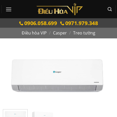
Bỏ
qua
nội
0906.058.699
0971.979.348
dung
Điều hòa VIP
/
Casper
/
Treo tường