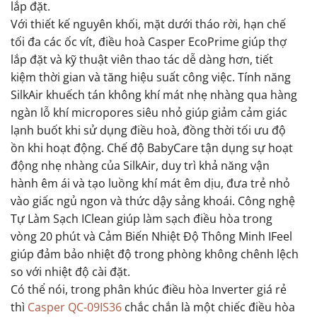
lắp đặt.
Với thiết kế nguyên khối, mặt dưới tháo rời, hạn chế
tối đa các ốc vít, điều hoà Casper EcoPrime giúp thợ
lắp đặt và kỹ thuật viên thao tác dễ dàng hơn, tiết
kiệm thời gian và tăng hiệu suất công việc. Tính năng
SilkAir khuếch tán không khí mát nhẹ nhàng qua hàng
ngàn lỗ khí micropores siêu nhỏ giúp giảm cảm giác
lạnh buốt khi sử dụng điều hoà, đồng thời tối ưu độ
ồn khi hoạt động. Chế độ BabyCare tận dụng sự hoạt
động nhẹ nhàng của SilkAir, duy trì khả năng vận
hành êm ái và tạo luồng khí mát êm dịu, đưa trẻ nhỏ
vào giấc ngủ ngon và thức dậy sảng khoái. Công nghệ
Tự Làm Sạch IClean giúp làm sạch điều hòa trong
vòng 20 phút và Cảm Biến Nhiệt Độ Thông Minh IFeel
giúp đảm bảo nhiệt độ trong phòng không chênh lệch
so với nhiệt độ cài đặt.
Có thể nói, trong phân khúc điều hòa Inverter giá rẻ
thì
Casper QC-09IS36
chắc chắn là một chiếc điều hòa