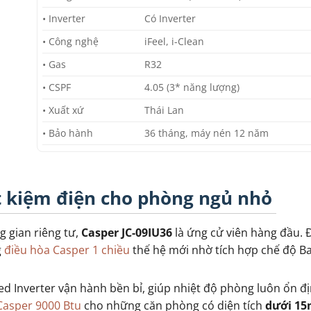
• Inverter
Có Inverter
• Công nghệ
iFeel, i-Clean
• Gas
R32
• CSPF
4.05 (3* năng lượng)
• Xuất xứ
Thái Lan
• Bảo hành
36 tháng, máy nén 12 năm
ết kiệm điện cho phòng ngủ nhỏ
 gian riêng tư,
Casper JC-09IU36
là ứng cử viên hàng đầu. 
g
điều hòa Casper 1 chiều
thế hệ mới nhờ tích hợp chế độ B
ed Inverter vận hành bền bỉ, giúp nhiệt độ phòng luôn ổn 
Casper 9000 Btu
cho những căn phòng có diện tích
dưới 15