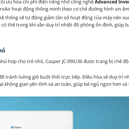
tối ưu hóa chi phí điện năng nhờ công nghệ
Advanced Inve
oAir hoạt động thông minh theo cơ chế đường hình sin êm 
 hệ thống sẽ tự động giảm tần số hoạt động của máy nén x
 có thể trong khi vẫn duy trì nhiệt độ phòng ổn định, giúp b
hỏ
phù hợp cho trẻ nhỏ, Casper JC-09IU36 được trang bị chế đ
ể tránh luồng gió buốt thổi trực tiếp. Điều hòa sẽ duy trì nh
ại không gian yên tĩnh và an toàn, giúp bé ngủ ngon hơn và 