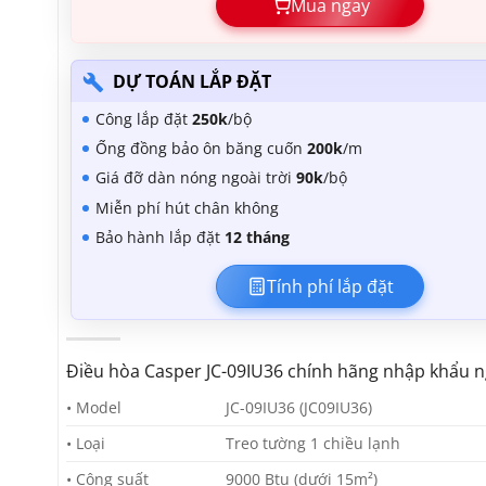
Mua ngay
DỰ TOÁN LẮP ĐẶT
Công lắp đặt
250k
/bộ
Ống đồng bảo ôn băng cuốn
200k
/m
Giá đỡ dàn nóng ngoài trời
90k
/bộ
Miễn phí hút chân không
Bảo hành lắp đặt
12 tháng
Tính phí lắp đặt
Điều hòa Casper JC-09IU36 chính hãng nhập khẩu 
• Model
JC-09IU36 (JC09IU36)
• Loại
Treo tường 1 chiều lạnh
• Công suất
9000 Btu (dưới 15m²)