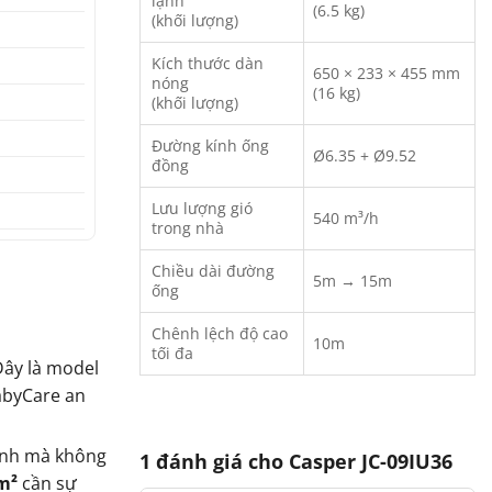
lạnh
(6.5 kg)
(khối lượng)
Kích thước dàn
650 × 233 × 455 mm
nóng
(16 kg)
(khối lượng)
Đường kính ống
Ø6.35 + Ø9.52
đồng
Lưu lượng gió
540 m³/h
trong nhà
Chiều dài đường
5m → 15m
ống
Chênh lệch độ cao
10m
tối đa
Đây là model
abyCare an
định mà không
1 đánh giá cho
Casper JC-09IU36
m²
cần sự