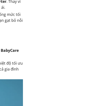
rter
. Thay vì
ái.
uống mức tối
ạn gạt bỏ nỗi
ộ
BabyCare
iệt độ tối ưu
cả gia đình