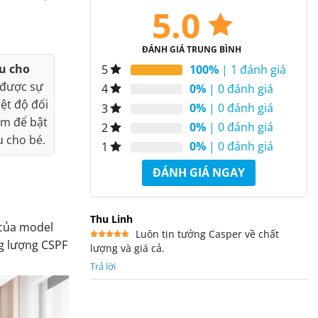
5.0
ĐÁNH GIÁ TRUNG BÌNH
u cho
100%
| 1 đánh giá
5
 được sự
0%
| 0 đánh giá
4
ệt độ đối
0%
| 0 đánh giá
3
ấm để bật
0%
| 0 đánh giá
2
u cho bé.
0%
| 0 đánh giá
1
ĐÁNH GIÁ NGAY
Thu Linh
 của model
Luôn tin tưởng Casper về chất
ng lượng CSPF
lượng và giá cả.
Được xếp
hạng
5
5
sao
Trả lời