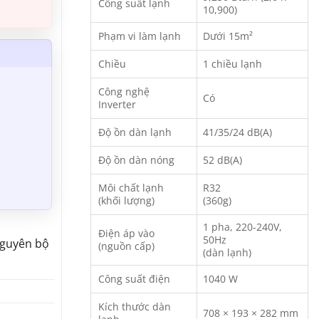
Công suất lạnh
10,900)
Phạm vi làm lạnh
Dưới 15m²
Chiều
1 chiều lạnh
Công nghệ
Có
Inverter
Độ ồn dàn lạnh
41/35/24 dB(A)
Độ ồn dàn nóng
52 dB(A)
Môi chất lạnh
R32
(khối lượng)
(360g)
1 pha, 220-240V,
Điện áp vào
50Hz
nguyên bộ
(nguồn cấp)
(dàn lạnh)
Công suất điện
1040 W
Kích thước dàn
708 × 193 × 282 mm