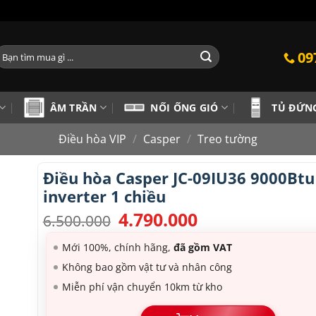
ìm
09
iếm:
ÂM TRẦN
NỐI ỐNG GIÓ
TỦ ĐỨN
Điều hòa VIP
/
Casper
/
Treo tường
Điều hòa Casper JC-09IU36 9000Btu
inverter 1 chiều
4.790.000
Giá
Giá
6.500.000
gốc
hiện
là:
tại
Mới 100%, chính hãng,
đã gồm VAT
6.500.000.
là:
Không bao gồm vật tư và nhân công
4.790.000.
Miễn phí vận chuyển 10km từ kho