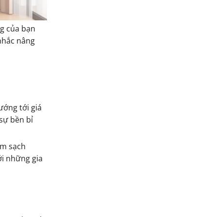
ng của bạn
 nhắc nâng
ướng tới giá
 sự bền bỉ
àm sạch
ới những gia