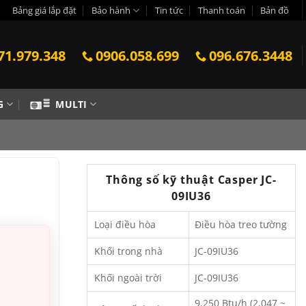
Bảng giá lắp đặt
Bảo hành
Tin tức
Thanh toán
Bản đồ
71.979.348
0906.058.699
096.676.3448
G
MULTI
Thông số kỹ thuật Casper JC-
09IU36
Loại điều hòa
Điều hòa treo tường
Khối trong nhà
JC-09IU36
Khối ngoài trời
JC-09IU36
9,250 Btu/h (2,047 ~