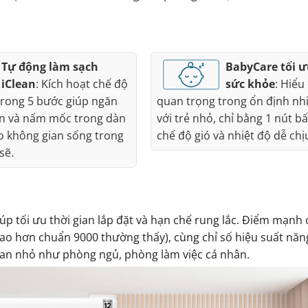
Tự động làm sạch
BabyCare tối ư
iClean
: Kích hoạt chế độ
sức khỏe
: Hiểu
trong 5 bước giúp ngăn
quan trọng trong ổn định nhi
ẩn và nấm mốc trong dàn
với trẻ nhỏ, chỉ bằng 1 nút b
 không gian sống trong
chế độ gió và nhiệt độ dễ chị
sẽ.
úp tối ưu thời gian lắp đặt và hạn chế rung lắc. Điểm mạnh
ao hơn chuẩn 9000 thường thấy), cùng chỉ số hiệu suất nă
ian nhỏ như phòng ngủ, phòng làm việc cá nhân.