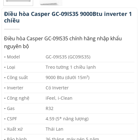
Điều hòa Casper GC-09IS35 9000Btu inverter 1
chiều
Điều hòa Casper GC-09IS35 chính hãng nhập khẩu
nguyên bộ
• Model
GC-09IS35 (GC09IS35)
• Loại
Treo tường 1 chiều lạnh
• Công suất
9000 Btu (dưới 15m²)
• Inverter
Có Inverter
• Công nghệ
iFeel, i-Clean
• Gas
R32
• CSPF
4.59 (5* năng lượng)
• Xuất xứ
Thái Lan
• Bảo hành
36 tháng, máy nén 5 năm