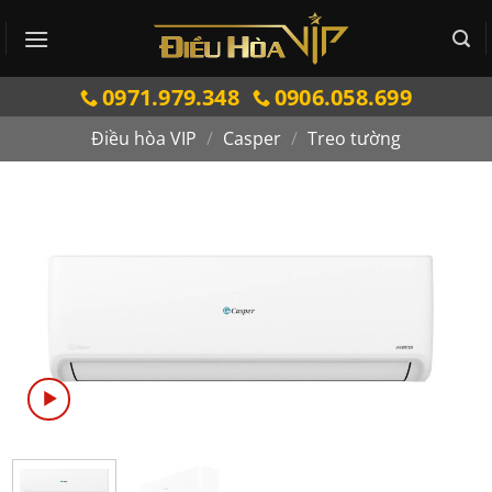
Bỏ
qua
nội
0971.979.348
0906.058.699
dung
Điều hòa VIP
/
Casper
/
Treo tường