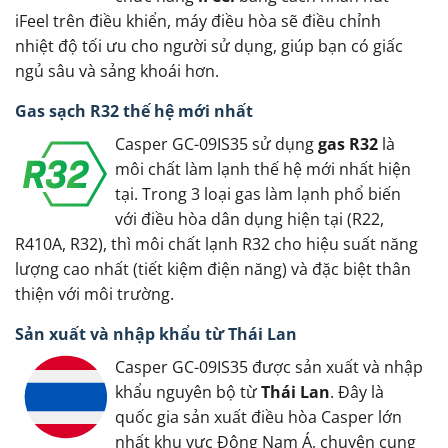
iFeel trên điều khiển, máy điều hòa sẽ điều chỉnh
nhiệt độ tối ưu cho người sử dụng, giúp bạn có giấc
ngủ sâu và sảng khoái hơn.
Gas sạch R32 thế hệ mới nhất
Casper GC-09IS35 sử dụng
gas R32
là
môi chất làm lạnh thế hệ mới nhất hiện
tại. Trong 3 loại gas làm lạnh phổ biến
với điều hòa dân dụng hiện tại (R22,
R410A, R32), thì môi chất lạnh R32 cho hiệu suất năng
lượng cao nhất (tiết kiệm điện năng) và đặc biệt thân
thiện với môi trường.
Sản xuất và nhập khẩu từ Thái Lan
Casper GC-09IS35 được sản xuất và nhập
khẩu nguyên bộ từ
Thái Lan
. Đây là
quốc gia sản xuất điều hòa Casper lớn
nhất khu vực Đông Nam Á, chuyên cung