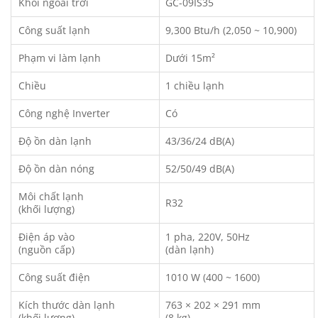
Khối ngoài trời
GC-09IS35
Công suất lạnh
9,300 Btu/h (2,050 ~ 10,900)
Phạm vi làm lạnh
Dưới 15m²
Chiều
1 chiều lạnh
Công nghệ Inverter
Có
Độ ồn dàn lạnh
43/36/24 dB(A)
Độ ồn dàn nóng
52/50/49 dB(A)
Môi chất lạnh
R32
(khối lượng)
Điện áp vào
1 pha, 220V, 50Hz
(nguồn cấp)
(dàn lạnh)
Công suất điện
1010 W (400 ~ 1600)
Kích thước dàn lạnh
763 × 202 × 291 mm
(khối lượng)
(8 kg)