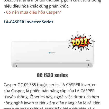
hiệu điều hòa khác cùng phân khúc.
•
Có nên mua điều hòa Casper?
LA-CASPER Inverter Series
Casper GC-09IS35 thuộc series LA-CASPER Inverter
của Casper, là phiên bản nâng cấp của LA-CASPER
truyền thống. Ở series này, ngoài việc được tích hợp
công nghệ Inverter tiết kiệm điện năng còn là cải tiến
trong an toàn thiết bị, cảnh báo khi phát hiện rò rỉ.