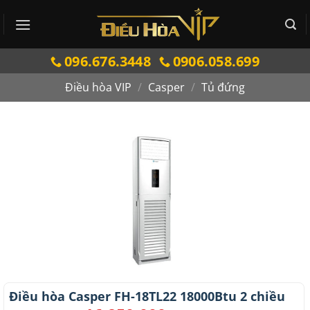
Bỏ
qua
nội
096.676.3448
0906.058.699
dung
Điều hòa VIP
/
Casper
/
Tủ đứng
Điều hòa Casper FH-18TL22 18000Btu 2 chiều