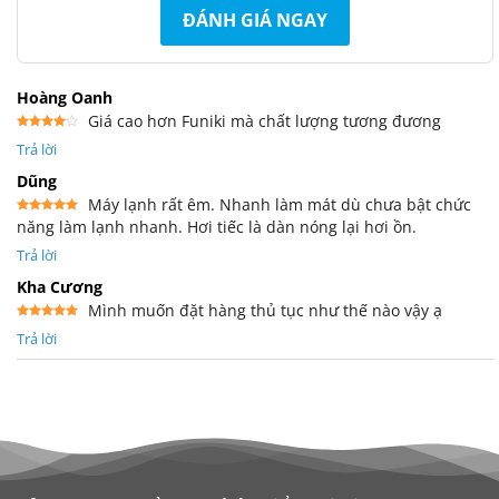
ĐÁNH GIÁ NGAY
Hoàng Oanh
Giá cao hơn Funiki mà chất lượng tương đương
Được
Trả lời
xếp
hạng
4
5 sao
Dũng
Máy lạnh rất êm. Nhanh làm mát dù chưa bật chức
năng làm lạnh nhanh. Hơi tiếc là dàn nóng lại hơi ồn.
Được xếp
hạng
5
5
sao
Trả lời
Kha Cương
Mình muốn đặt hàng thủ tục như thế nào vậy ạ
Được xếp
Trả lời
hạng
5
5
sao