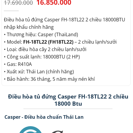
16.850.000
Giá
Giá
17.690.000
gốc
hiện
là:
tại
17.690.000.
là:
Điều hòa tủ đứng Casper FH-18TL22 2 chiều 18000BTU
16.850.000.
nhập khẩu chính hãng
• Thương hiệu: Casper (ThaiLand)
• Model:
FH-18TL22 (FH18TL22)
– 2 chiều lạnh/sưởi
• Loại: điều hòa cây 2 chiều lạnh/sưởi
• Công suất lạnh: 18000BTU (2 HP)
• Gas: R410A
• Xuất xứ: Thái Lan (chính hãng)
• Bảo hành: 36 tháng, 5 năm máy nén khí
Điều hòa tủ đứng Casper FH-18TL22 2 chiều
18000 Btu
Casper - Điều hòa chuẩn Thái Lan