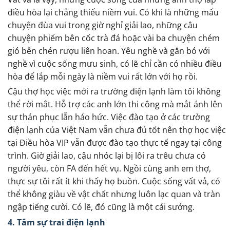
điều hòa lại chẳng thiếu niềm vui. Có khi là những mẩu
chuyện đùa vui trong giờ nghỉ giải lao, những câu
chuyện phiếm bên cốc trà đá hoặc vài ba chuyện chém
gió bên chén rượu liên hoan. Yêu nghề và gắn bó với
nghề vì cuộc sống mưu sinh, có lẽ chỉ cần có nhiều điều
hòa để lắp mỗi ngày là niềm vui rất lớn với họ rồi.
Cậu thợ học việc mới ra trường điện lạnh làm tôi không
thể rời mắt. Hỗ trợ các anh lớn thi công mà mắt ánh lên
sự thán phục lẫn háo hức. Việc đào tạo ở các trường
điện lạnh của Việt Nam vẫn chưa đủ tốt nên thợ học việc
tại Điều hòa VIP vẫn được đào tạo thực tế ngay tại công
trình. Giờ giải lao, cậu nhóc lại bị lôi ra trêu chưa có
người yêu, còn FA đến hết vụ. Ngồi cùng anh em thợ,
thực sự tôi rất ít khi thấy họ buồn. Cuộc sống vất vả, có
thể không giàu về vật chất nhưng luôn lạc quan và tràn
ngập tiếng cười. Có lẽ, đó cũng là một cái sướng.
4. Tâm sự trai điện lạnh