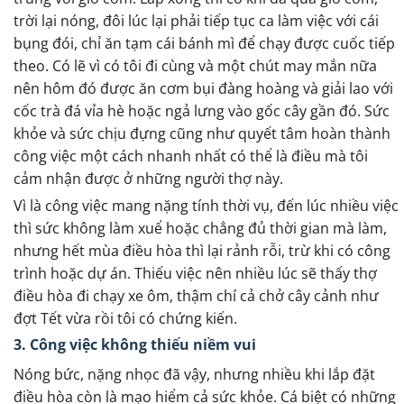
trời lại nóng, đôi lúc lại phải tiếp tục ca làm việc với cái
bụng đói, chỉ ăn tạm cái bánh mì để chạy được cuốc tiếp
theo. Có lẽ vì có tôi đi cùng và một chút may mắn nữa
nên hôm đó được ăn cơm bụi đàng hoàng và giải lao với
cốc trà đá vỉa hè hoặc ngả lưng vào gốc cây gần đó. Sức
khỏe và sức chịu đựng cũng như quyết tâm hoàn thành
công việc một cách nhanh nhất có thể là điều mà tôi
cảm nhận được ở những người thợ này.
Vì là công việc mang nặng tính thời vụ, đến lúc nhiều việc
thì sức không làm xuể hoặc chẳng đủ thời gian mà làm,
nhưng hết mùa điều hòa thì lại rảnh rỗi, trừ khi có công
trình hoặc dự án. Thiếu việc nên nhiều lúc sẽ thấy thợ
điều hòa đi chạy xe ôm, thậm chí cả chở cây cảnh như
đợt Tết vừa rồi tôi có chứng kiến.
3. Công việc không thiếu niềm vui
Nóng bức, nặng nhọc đã vậy, nhưng nhiều khi lắp đặt
điều hòa còn là mạo hiểm cả sức khỏe. Cá biệt có những