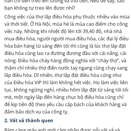
hẳn chỉ đến treo lên tường và thu tiền, Nếu dễ vậy, sao
bạn không tự treo lên được nhỉ?
Công việc của thợ lắp điều hòa phụ thuộc nhiều vào mùa
và thời tiết. Ở Hà Nội, mùa hè là mùa cao điểm cho công
việc này. Những khi nhiệt độ lên tới 39,40 độ, nhà nhà
mua điều hòa, người người mua điều hòa, các đại lý điều
hòa bán hàng từ sáng đến tối thì cũng là lúc thợ lắp đặt
điều hòa cũng lao ra đường đương đầu với cái nắng, cái
nóng. Điều hòa cháy hàng đồng nghĩa với “cháy thợ”, và
thậm chí nhiều thợ điện nước tay ngang cũng chạy sang
lắp điều hòa. Dĩ nhiên, thợ lắp đặt điều hòa cứng như
của Điều hòa VIP thì làm không hết việc. Họ làm việc liên
tục, không ngừng nghỉ, nhiều hôm lắp đặt từ sáng tới tối
mịt, một ngày lắp đến hàng chục bộ điều hòa cũng chỉ
để kịp tiến độ theo yêu cầu cấp bách của khách hàng và
đảm bảo dịch vụ của công ty.
2. Vất vả thành quen
Bám càng mấy anh mới cảm nhận được nỗi vất vả và