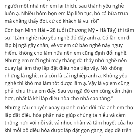
người một nhà nên em lại thích, sau thành yêu nghề
luôn ạ. Nhiều hôm bọn em lắp liên tục, bỏ cả bữa trưa
mà chẳng thấy đói, cứ có khách là vui rồi”
Còn bạn Minh Hải – 28 tuổi (Chương Mỹ – Hà Tây) thì tâm
sự: “Làm nghề nào yêu nghề đó đấy anh ạ. Có lần em đi
lắp bị ngã gãy chân, về vợ em cứ bảo nghề này nguy
hiểm, không cho làm nữa nên em cũng định đổi nghề.
Nhưng em mới nghỉ mấy tháng đã thấy nhớ nghề nên
quay lại làm thợ lắp đặt điều hòa tiếp vậy. Nó không
những là nghề, mà còn là cái nghiệp anh ạ. Không yêu
nghề thì khó mà làm tốt được lắm ạ. Vậy là vợ em cũng
phải chịu thua em đấy. Sau vụ ngã đó em cũng cẩn thận
hơn, nhất là khi lắp điều hòa cho nhà cao tầng.”
Những câu chuyện xoay quanh cuộc đời của anh em thợ
lắp đặt điều hòa phần nào giúp chúng ta hiểu và cảm
thông hơn với nỗi vất vả nhọc nhằn và tâm huyết của họ
khi mỗi bộ điều hòa được lắp đặt gọn gàng, đẹp đẽ trên