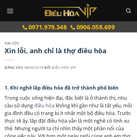
Bỏ
qua
nội
0971.979.348
0906.058.699
dung
TIN TỨC
Xin lỗi, anh chỉ là thợ điều hòa
ĐĂNG VÀO
08/03/2019
BỞI
ĐIỀU HÒA VIP
1. Khi nghề lắp điều hòa đã trở thành phổ biến
Trong cuộc sống hiện đại, đặc biệt là ở thành thị, nhu
cầu sử dụng
điều hòa
không khí gần như là tất yếu, mỗi
gia đình đều có trang bị ít nhất một bộ điều hòa. Trước
thực tế ấy, lắp đặt điều hòa vẫn là một nghề có tính xu
thế. Nhưng người ta chỉ nhìn thấy một phần nổi của
công việc này. Với hơn một ngày ngồi cùng anh em thợ