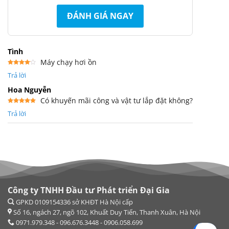
ĐÁNH GIÁ NGAY
Tình
Máy chạy hơi ồn
Được
Trả lời
xếp
hạng
4
5 sao
Hoa Nguyễn
Có khuyến mãi công và vật tư lắp đặt không?
Được xếp
Trả lời
hạng
5
5
sao
Công ty TNHH Đầu tư Phát triển Đại Gia