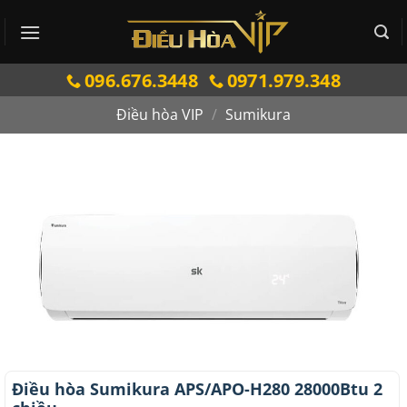
Bỏ
qua
nội
096.676.3448
0971.979.348
dung
Điều hòa VIP
/
Sumikura
Điều hòa Sumikura APS/APO-H280 28000Btu 2