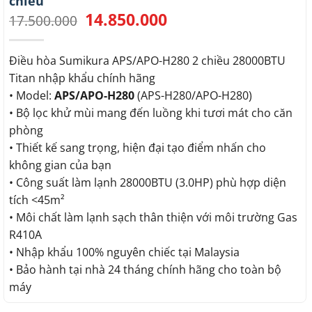
chiều
14.850.000
Giá
Giá
17.500.000
gốc
hiện
là:
tại
17.500.000.
là:
Điều hòa Sumikura APS/APO-H280 2 chiều 28000BTU
14.850.000.
Titan nhập khẩu chính hãng
• Model:
APS/APO-H280
(APS-H280/APO-H280)
• Bộ lọc khử mùi mang đến luồng khi tươi mát cho căn
phòng
• Thiết kế sang trọng, hiện đại tạo điểm nhấn cho
không gian của bạn
• Công suất làm lạnh 28000BTU (3.0HP) phù hợp diện
tích <45m²
• Môi chất làm lạnh sạch thân thiện với môi trường Gas
R410A
• Nhập khẩu 100% nguyên chiếc tại Malaysia
• Bảo hành tại nhà 24 tháng chính hãng cho toàn bộ
máy