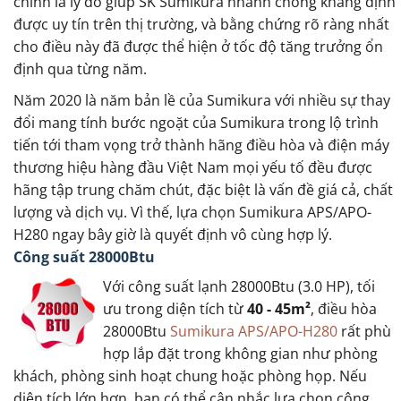
chính là lý do giúp SK Sumikura nhanh chóng khẳng định
được uy tín trên thị trường, và bằng chứng rõ ràng nhất
cho điều này đã được thể hiện ở tốc độ tăng trưởng ổn
định qua từng năm.
Năm 2020 là năm bản lề của Sumikura với nhiều sự thay
đổi mang tính bước ngoặt của Sumikura trong lộ trình
tiến tới tham vọng trở thành hãng điều hòa và điện máy
thương hiệu hàng đầu Việt Nam mọi yếu tố đều được
hãng tập trung chăm chút, đặc biệt là vấn đề giá cả, chất
lượng và dịch vụ. Vì thế, lựa chọn Sumikura APS/APO-
H280 ngay bây giờ là quyết định vô cùng hợp lý.
Công suất 28000Btu
Với công suất lạnh 28000Btu (3.0 HP), tối
ưu trong diện tích từ
40 - 45m²
, điều hòa
28000Btu
Sumikura APS/APO-H280
rất phù
hợp lắp đặt trong không gian như phòng
khách, phòng sinh hoạt chung hoặc phòng họp. Nếu
diện tích lớn hơn, bạn có thể cân nhắc lựa chọn công