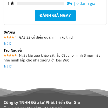
0%
| 0 đánh giá
1
ĐÁNH GIÁ NGAY
Dương
GAS 22 cổ điển quá, mình ko thích
Được
Trả lời
xếp
hạng
4
5 sao
Tạo Nguyễn
Ngày kia qua khảo sát lắp đặt cho mình 3 máy này
nhé mình lắp cho nhà xưởng ở Hoài Đức
Được xếp
hạng
5
5
sao
Trả lời
Công ty TNHH Đầu tư Phát triển Đại Gia