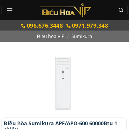
Bỏ
qua
nội
096.676.3448
0971.979.348
dung
Điều hòa VIP
/
Sumikura
Điều hòa Sumikura APF/APO-600 60000Btu 1