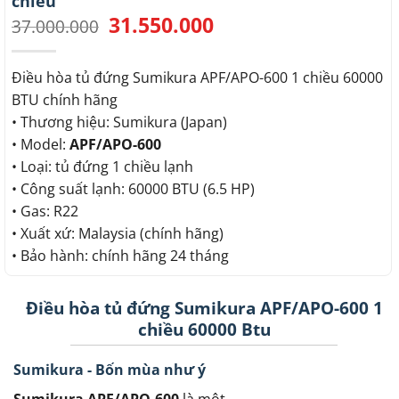
chiều
31.550.000
Giá
Giá
37.000.000
gốc
hiện
là:
tại
37.000.000.
là:
Điều hòa tủ đứng Sumikura APF/APO-600 1 chiều 60000
31.550.000.
BTU chính hãng
• Thương hiệu: Sumikura (Japan)
• Model:
APF/APO-600
• Loại: tủ đứng 1 chiều lạnh
• Công suất lạnh: 60000 BTU (6.5 HP)
• Gas: R22
• Xuất xứ: Malaysia (chính hãng)
• Bảo hành: chính hãng 24 tháng
Điều hòa tủ đứng Sumikura APF/APO-600 1
chiều 60000 Btu
Sumikura - Bốn mùa như ý