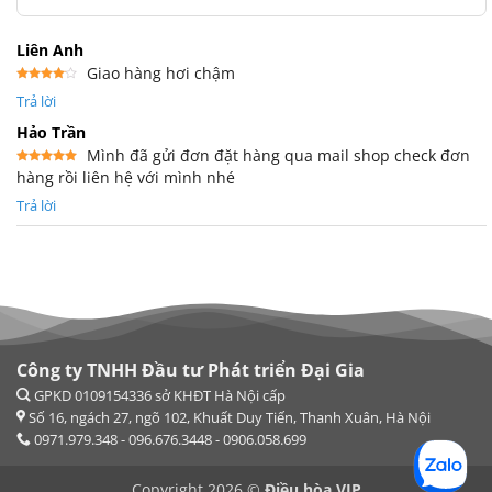
Liên Anh
Giao hàng hơi chậm
Được
Trả lời
xếp
hạng
4
5 sao
Hảo Trần
Mình đã gửi đơn đặt hàng qua mail shop check đơn
hàng rồi liên hệ với mình nhé
Được xếp
hạng
5
5
sao
Trả lời
Công ty TNHH Đầu tư Phát triển Đại Gia
Copyright 2026 ©
Điều hòa VIP