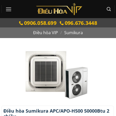
Bỏ
qua
nội
0906.058.699
096.676.3448
dung
Điều hòa VIP
/
Sumikura
Điều hòa Sumikura APC/APO-H500 50000Btu 2