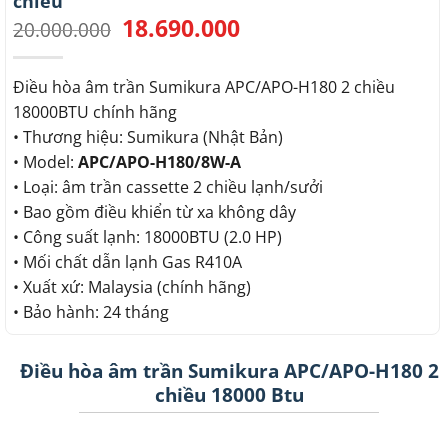
chiều
18.690.000
Giá
Giá
20.000.000
gốc
hiện
là:
tại
20.000.000.
là:
Điều hòa âm trần Sumikura APC/APO-H180 2 chiều
18.690.000.
18000BTU chính hãng
• Thương hiệu: Sumikura (Nhật Bản)
• Model:
APC/APO-H180/8W-A
• Loại: âm trần cassette 2 chiều lạnh/sưởi
• Bao gồm điều khiển từ xa không dây
• Công suất lạnh: 18000BTU (2.0 HP)
• Mối chất dẫn lạnh Gas R410A
• Xuất xứ: Malaysia (chính hãng)
• Bảo hành: 24 tháng
Điều hòa âm trần Sumikura APC/APO-H180 2
chiều 18000 Btu