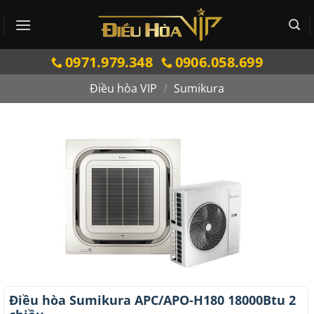
Bỏ
qua
nội
0971.979.348
0906.058.699
dung
Điều hòa VIP
/
Sumikura
Điều hòa Sumikura APC/APO-H180 18000Btu 2