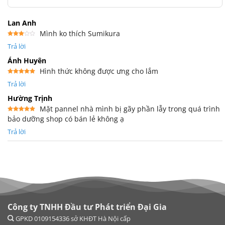
Lan Anh
Mình ko thích Sumikura
Được
Trả lời
xếp
hạng
3
5
Ánh Huyên
sao
Hình thức không được ưng cho lắm
Được xếp
Trả lời
hạng
5
5
sao
Hường Trịnh
Mặt pannel nhà mình bị gãy phần lẫy trong quá trình
bảo dưỡng shop có bán lẻ không ạ
Được xếp
hạng
5
5
sao
Trả lời
Công ty TNHH Đầu tư Phát triển Đại Gia