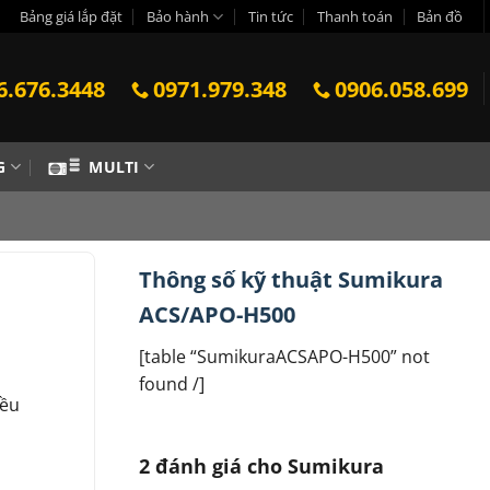
Bảng giá lắp đặt
Bảo hành
Tin tức
Thanh toán
Bản đồ
6.676.3448
0971.979.348
0906.058.699
G
MULTI
Thông số kỹ thuật Sumikura
ACS/APO-H500
[table “SumikuraACSAPO-H500” not
found /]
iều
2 đánh giá cho
Sumikura