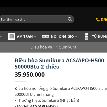
ìm
09
iếm:
ÂM TRẦN
NỐI ỐNG GIÓ
TỦ ĐỨN
Điều hòa VIP
/
Sumikura
Điều hòa Sumikura ACS/APO-H500
50000Btu 2 chiều
35.950.000
Điều hòa nối ống gió Sumikura ACS/APO-H500 2 ch
50000BTU chính hãng
• Thương hiệu: Sumikura (Nhật Bản)
• Model:
ACS/APO-H500