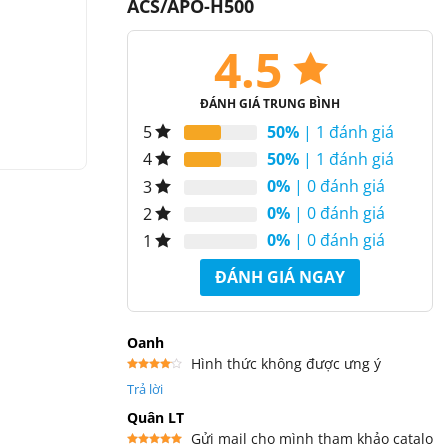
ACS/APO-H500
4.5
ĐÁNH GIÁ TRUNG BÌNH
50%
| 1 đánh giá
5
50%
| 1 đánh giá
4
0%
| 0 đánh giá
3
0%
| 0 đánh giá
2
0%
| 0 đánh giá
1
ĐÁNH GIÁ NGAY
Oanh
Hình thức không được ưng ý
Được
Trả lời
xếp
hạng
4
5 sao
Quân LT
Gửi mail cho mình tham khảo catalo