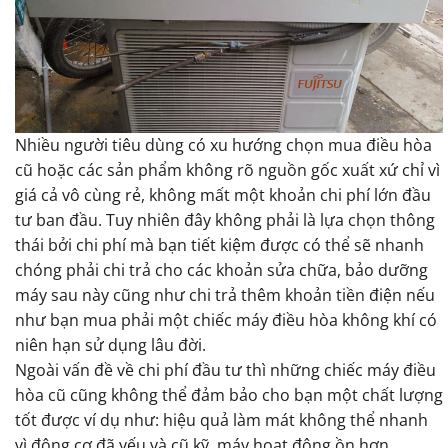
Nhiều người tiêu dùng có xu hướng chọn mua điều hòa
Điều hòa cũ
cũ hoặc các sản phẩm không rõ nguồn gốc xuất xứ chỉ vì
giá cả vô cùng rẻ, không mất một khoản chi phí lớn đầu
tư ban đầu. Tuy nhiên đây không phải là lựa chọn thông
thái bởi chi phí mà bạn tiết kiệm được có thể sẽ nhanh
chóng phải chi trả cho các khoản sửa chữa, bảo dưỡng
máy sau này cũng như chi trả thêm khoản tiền điện nếu
như bạn mua phải một chiếc máy điều hòa không khí có
niên hạn sử dụng lâu đời.
Ngoài vấn đề về chi phí đầu tư thì những chiếc máy điều
hòa cũ cũng không thể đảm bảo cho bạn một chất lượng
tốt được ví dụ như: hiệu quả làm mát không thể nhanh
vì động cơ đã yếu và cũ kỹ, máy hoạt động ồn hơn,…