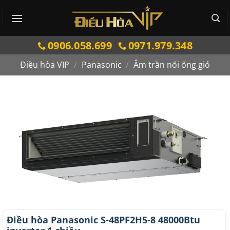
Bỏ
qua
nội
0906.058.699
0971.979.348
dung
Điều hòa VIP
/
Panasonic
/
Âm trần nối ống gió
Điều hòa Panasonic S-48PF2H5-8 48000Btu