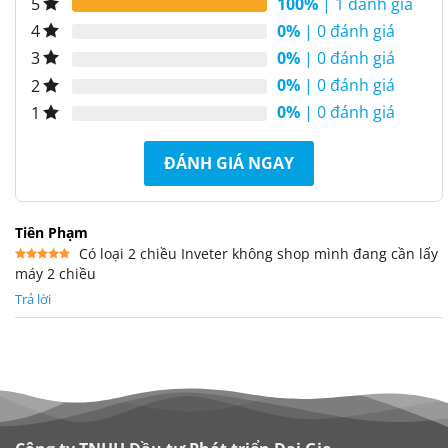
100%
| 1 đánh giá
5
0%
| 0 đánh giá
4
0%
| 0 đánh giá
3
0%
| 0 đánh giá
2
0%
| 0 đánh giá
1
ĐÁNH GIÁ NGAY
Tiên Phạm
Có loại 2 chiều Inveter không shop mình đang cần lấy
máy 2 chiều
Được xếp
hạng
5
5
sao
Trả lời