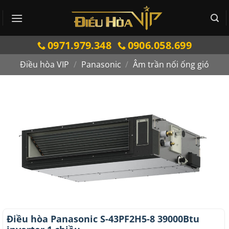
Bỏ
qua
nội
0971.979.348
0906.058.699
dung
Điều hòa VIP
/
Panasonic
/
Âm trần nối ống gió
Điều hòa Panasonic S-43PF2H5-8 39000Btu