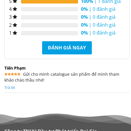
100%
| 1 đánh giá
5
0%
| 0 đánh giá
4
0%
| 0 đánh giá
3
0%
| 0 đánh giá
2
0%
| 0 đánh giá
1
ĐÁNH GIÁ NGAY
Tiến Phạm
Gửi cho mình catalogue sản phẩm để mình tham
khảo chào thầu nhé!
Được xếp
hạng
5
5
sao
Trả lời