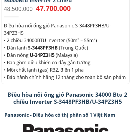
34000Btu inverter 2 chiều
47.700.000
Giá
Giá
48.500.000
gốc
hiện
là:
tại
48.500.000.
là:
Điều hòa nối ống gió Panasonic S-3448PF3HB/U-
47.700.000.
34PZ3H5
• 2 chiều 34000BTU Inverter (50m² – 55m²)
• Dàn lạnh
S-3448PF3HB
(Trung Quốc)
• Dàn nóng
U-34PZ3H5
(Malaysia)
• Bao gồm điều khiển có dây gắn tường
• Môi chất lạnh (gas) R32, điện 1 pha
• Bảo hành chính hãng 12 tháng cho toàn bộ sản phẩm
Điều hòa nối ống gió Panasonic 34000 Btu 2
chiều Inverter S-3448PF3HB/U-34PZ3H5
Panasonic - Điều hòa có thị phần số 1 Việt Nam