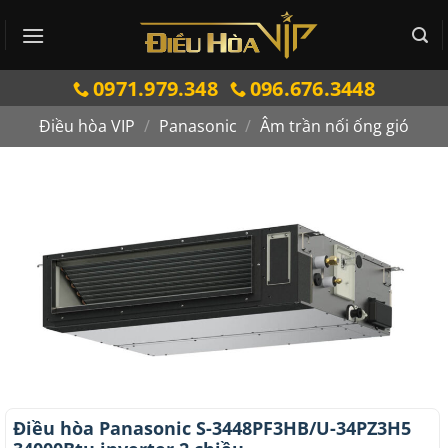
Bỏ
qua
nội
0971.979.348
096.676.3448
dung
Điều hòa VIP
/
Panasonic
/
Âm trần nối ống gió
Điều hòa Panasonic S-3448PF3HB/U-34PZ3H5