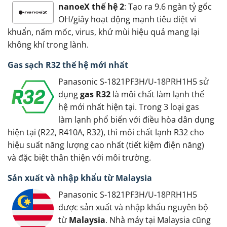
nanoeX thế hệ 2
: Tạo ra 9.6 ngàn tỷ gốc
OH/giây hoạt động mạnh tiêu diệt vi
khuẩn, nấm mốc, virus, khử mùi hiệu quả mang lại
không khí trong lành.
Gas sạch R32 thế hệ mới nhất
Panasonic S-1821PF3H/U-18PRH1H5 sử
dụng
gas R32
là môi chất làm lạnh thế
hệ mới nhất hiện tại. Trong 3 loại gas
làm lạnh phổ biến với điều hòa dân dụng
hiện tại (R22, R410A, R32), thì môi chất lạnh R32 cho
hiệu suất năng lượng cao nhất (tiết kiệm điện năng)
và đặc biệt thân thiện với môi trường.
Sản xuất và nhập khẩu từ Malaysia
Panasonic S-1821PF3H/U-18PRH1H5
được sản xuất và nhập khẩu nguyên bộ
từ
Malaysia
. Nhà máy tại Malaysia cũng