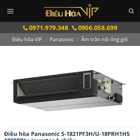
Bỏ
qua
nội
0971.979.348
0906.058.699
dung
Điều hòa VIP
/
Panasonic
/
Âm trần nối ống gió
Điều hòa Panasonic S-1821PF3H/U-18PRH1H5