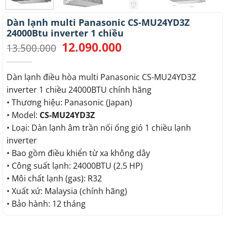
Dàn lạnh multi Panasonic CS-MU24YD3Z
24000Btu inverter 1 chiều
12.090.000
Giá
Giá
13.500.000
gốc
hiện
là:
tại
13.500.000.
là:
Dàn lạnh điều hòa multi Panasonic CS-MU24YD3Z
12.090.000.
inverter 1 chiều 24000BTU chính hãng
• Thương hiệu: Panasonic (Japan)
• Model:
CS-MU24YD3Z
• Loại: Dàn lạnh âm trần nối ống gió 1 chiều lạnh
inverter
• Bao gồm điều khiển từ xa không dây
• Công suất lạnh: 24000BTU (2.5 HP)
• Môi chất lạnh (gas): R32
• Xuất xứ: Malaysia (chính hãng)
• Bảo hành: 12 tháng