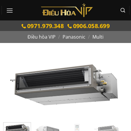
Bỏ
qua
nội
0971.979.348
0906.058.699
dung
Điều hòa VIP
/
Panasonic
/
Multi