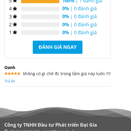
100%
| 1 đánh giá
5
0%
| 0 đánh giá
4
0%
| 0 đánh giá
3
0%
| 0 đánh giá
2
0%
| 0 đánh giá
1
ĐÁNH GIÁ NGAY
Oanh
không có gì chê đc trong tầm giá này luôn !!!!
Được xếp
Trả lời
hạng
5
5
sao
Công ty TNHH Đầu tư Phát triển Đại Gia