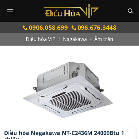
Bỏ
qua
nội
0906.058.699
096.676.3448
dung
Điều hòa VIP
/
Nagakawa
/
Âm trần
Điều hòa Nagakawa NT-C2436M 24000Btu 1