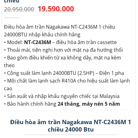
chiều
19.590.000
Giá
Giá
20.950.000
gốc
hiện
là:
tại
20.950.000.
là:
Điều hòa âm trần Nagakawa NT-C2436M 1 chiều
19.590.000.
24000BTU nhập khẩu chính hãng
• Model:
NT-C2436M
– điều hòa âm trần cassette
• Thoải mái, tiện nghi hơn với mặt nạ đa hướng thổi
• Bao gồm điều khiển từ xa không dây, mặt nạ kèm
theo
• Công suất làm lạnh 24000BTU (2.5HP) – Điện 1 pha
• Môi chất làm lạnh sạch R410A cho hiệu suất làm lạnh
cao
• Sản xuất và nhập khẩu nguyên chiếc tại Malaysia
• Bảo hành chính hãng
24 tháng, máy nén 5 năm
Điều hòa âm trần Nagakawa NT-C2436M 1
chiều 24000 Btu