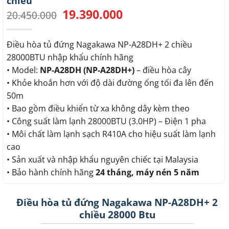
chiều
19.390.000
Giá
Giá
20.450.000
gốc
hiện
là:
tại
20.450.000.
là:
Điều hòa tủ đứng Nagakawa NP-A28DH+ 2 chiều
19.390.000.
28000BTU nhập khẩu chính hãng
• Model:
NP-A28DH (NP-A28DH+)
– điều hòa cây
• Khỏe khoắn hơn với độ dài đường ống tối đa lên đến
50m
• Bao gồm điều khiển từ xa không dây kèm theo
• Công suất làm lạnh 28000BTU (3.0HP) – Điện 1 pha
• Môi chất làm lạnh sạch R410A cho hiệu suất làm lạnh
cao
• Sản xuất và nhập khẩu nguyên chiếc tại Malaysia
• Bảo hành chính hãng
24 tháng, máy nén 5 năm
Điều hòa tủ đứng Nagakawa NP-A28DH+ 2
chiều 28000 Btu