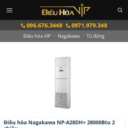
Bỏ
qua
nội
096.676.3448
0971.979.348
dung
Điều hòa VIP
/
Nagakawa
/
Tủ đứng
Điều hòa Nagakawa NP-A28DH+ 28000Btu 2