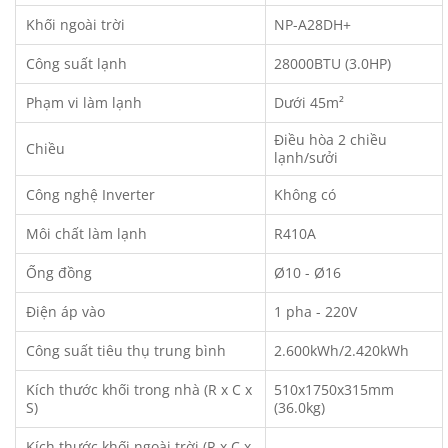
Khối ngoài trời
NP-A28DH+
Công suất lạnh
28000BTU (3.0HP)
Phạm vi làm lạnh
Dưới 45m²
Điều hòa 2 chiều
Chiều
lạnh/sưởi
Công nghệ Inverter
Không có
Môi chất làm lạnh
R410A
Ống đồng
Ø10 - Ø16
Điện áp vào
1 pha - 220V
Công suất tiêu thụ trung bình
2.600kWh/2.420kWh
Kích thước khối trong nhà (R x C x
510x1750x315mm
S)
(36.0kg)
Kích thước khối ngoài trời (R x C x