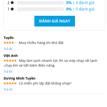
0%
| 0 đánh giá
2
0%
| 0 đánh giá
1
ĐÁNH GIÁ NGAY
Tuyến
Mua nhiều hàng thì khó đặt
Được
Trả lời
xếp
hạng
4
5 sao
Việt Anh
Máy làm lạnh nhanh tức thì và máy chạy rất lạnh
,chạy êm và tiết kiệm điện năng.
Được xếp
hạng
5
5
sao
Trả lời
Dương Minh Tuyền
Có miễn phí lắp đặt không shop?
Được xếp
Trả lời
hạng
5
5
sao