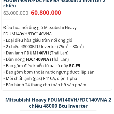
FDUM140VH/FDC140VNA 48000Btu inverter 2
chiều
60.800.000
Giá
Giá
63.000.000
gốc
hiện
là:
tại
63.000.000.
là:
Điều hòa nối ống gió Mitsubishi Heavy
60.800.000.
FDUM140VH/FDC140VNA
• Loại điều hòa giấu trần nối ống gió
• 2 chiều 48000BTU Inverter (75m² – 80m²)
• Dàn lạnh
FDUM140VH
(Thái Lan)
• Dàn nóng
FDC140VNA
(Thái Lan)
• Bao gồm điều khiển từ xa có dây
RC-E5
• Bao gồm bơm thoát nước ngưng được lắp sẵn
• Môi chất lạnh (gas) R410A, điện 1 pha
• Bảo hành 24 tháng cho toàn bộ sản phẩm
Mitsubishi Heavy FDUM140VH/FDC140VNA 2
chiều 48000 Btu Inverter