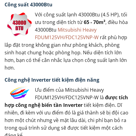
Công suất 43000Btu
Với công suất lạnh 43000Btu (4.5 HP), tối
ưu trong diện tích từ
65 - 70m²
, điều hòa
43000Btu
Mitsubishi Heavy
FDUM125VH/FDC125VNP-W
rất phù hợp
lắp đặt trong không gian như phòng khách, phòng
sinh hoạt chung hoặc phòng họp. Nếu diện tích lớn
hơn, bạn có thể cân nhắc lựa chọn công suất lạnh lớn
hơn.
Công nghệ Inverter tiết kiệm điện năng
Ưu điểm của Mitsubishi Heavy
FDUM125VH/FDC125VNP-W là
được tích
hợp công nghệ biến tần Inverter
tiết kiệm điện. Dĩ
nhiên, đi kèm với ưu điểm đó là giá thành sẽ bị đội cao
hơn một chút nhưng về mặt lâu dài, chi phí bạn bỏ ra
trong quá trình sử dụng sẽ được tiết kiệm một cách
đáng kể.