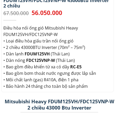
FDUM125VH/FDC125VNP-W 43000Btu inverter
2 chiều
56.050.000
Giá
Giá
67.500.000
gốc
hiện
là:
tại
67.500.000.
là:
Điều hòa nối ống gió Mitsubishi Heavy
56.050.000.
FDUM125VH/FDC125VNP-W
• Loại điều hòa giấu trần nối ống gió
• 2 chiều 43000BTU Inverter (70m² – 75m²)
• Dàn lạnh
FDUM125VH
(Thái Lan)
• Dàn nóng
FDC125VNP-W
(Thái Lan)
• Bao gồm điều khiển từ xa có dây
RC-E5
• Bao gồm bơm thoát nước ngưng được lắp sẵn
• Môi chất lạnh (gas) R410A, điện 1 pha
• Bảo hành 24 tháng cho toàn bộ sản phẩm
Mitsubishi Heavy FDUM125VH/FDC125VNP-W
2 chiều 43000 Btu Inverter