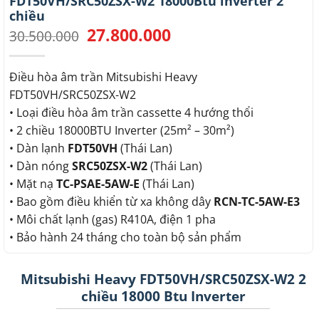
FDT50VH/SRC50ZSX-W2 18000Btu inverter 2
chiều
27.800.000
Giá
Giá
30.500.000
gốc
hiện
là:
tại
30.500.000.
là:
Điều hòa âm trần Mitsubishi Heavy
27.800.000.
FDT50VH/SRC50ZSX-W2
• Loại điều hòa âm trần cassette 4 hướng thổi
• 2 chiều 18000BTU Inverter (25m² – 30m²)
• Dàn lạnh
FDT50VH
(Thái Lan)
• Dàn nóng
SRC50ZSX-W2
(Thái Lan)
• Mặt nạ
TC-PSAE-5AW-E
(Thái Lan)
• Bao gồm điều khiển từ xa không dây
RCN-TC-5AW-E3
• Môi chất lạnh (gas) R410A, điện 1 pha
• Bảo hành 24 tháng cho toàn bộ sản phẩm
Mitsubishi Heavy FDT50VH/SRC50ZSX-W2 2
chiều 18000 Btu Inverter