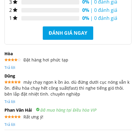
0%
| 0 đánh giá
3
0%
| 0 đánh giá
2
0%
| 0 đánh giá
1
ĐÁNH GIÁ NGAY
Hòa
Đặt hàng hơi phức tạp
Được
Trả lời
xếp
hạng
4
5 sao
Dũng
máy chạy ngon k ồn ào. dù đứng dưới cục nóng vẫn k
ồn. điều hòa chạy hết công suất(fast) thì nghe tiếng gió thôi.
Được xếp
hạng
5
5
bên lắp đặt nhiệt tình. chuyên nghiệp
sao
Trả lời
Phan Văn Hải
Đã mua hàng tại Điều hòa VIP
Rất ưng ý!
Được xếp
Trả lời
hạng
5
5
sao