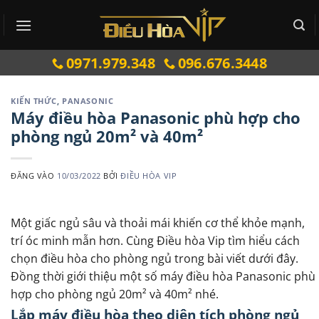
Bỏ
qua
nội
0971.979.348
096.676.3448
dung
KIẾN THỨC
,
PANASONIC
Máy điều hòa Panasonic phù hợp cho
phòng ngủ 20m² và 40m²
ĐĂNG VÀO
10/03/2022
BỞI
ĐIỀU HÒA VIP
Một giấc ngủ sâu và thoải mái khiến cơ thể khỏe mạnh,
trí óc minh mẫn hơn. Cùng Điều hòa Vip tìm hiểu cách
chọn điều hòa cho phòng ngủ trong bài viết dưới đây.
Đồng thời giới thiệu một số máy điều hòa Panasonic phù
hợp cho phòng ngủ 20m² và 40m² nhé.
Lắp máy điều hòa theo diện tích phòng ngủ