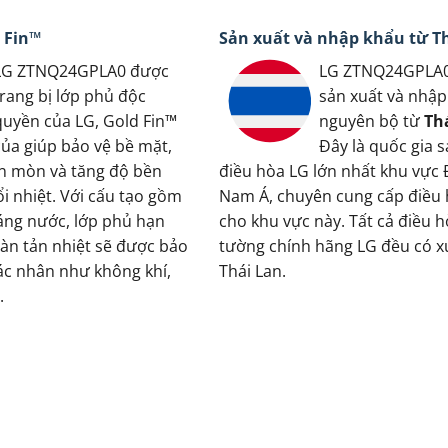
 Fin™
Sản xuất và nhập khẩu từ T
LG ZTNQ24GPLA0 được
LG ZTNQ24GPLA
trang bị lớp phủ độc
sản xuất và nhập
quyền của LG, Gold Fin™
nguyên bộ từ
Th
của giúp bảo vệ bề mặt,
Đây là quốc gia s
ăn mòn và tăng độ bền
điều hòa LG lớn nhất khu vực
i nhiệt. Với cấu tạo gồm
Nam Á, chuyên cung cấp điều
áng nước, lớp phủ hạn
cho khu vực này. Tất cả điều h
àn tản nhiệt sẽ được bảo
tường chính hãng LG đều có xu
tác nhân như không khí,
Thái Lan.
.