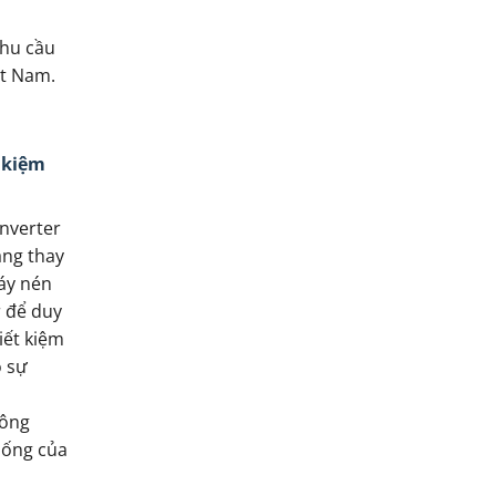
nhu cầu
ệt Nam.
t kiệm
nverter
ăng thay
áy nén
r để duy
iết kiệm
 sự
công
sống của