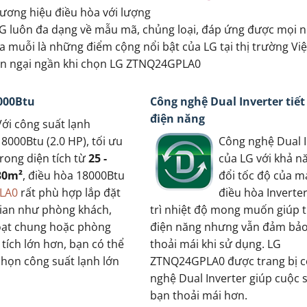
ương hiệu điều hòa với lượng
 LG luôn đa dạng về mẫu mã, chủng loại, đáp ứng được mọi 
a muỗi là những điểm cộng nổi bật của LG tại thị trường Vi
cần ngại ngần khi chọn LG ZTNQ24GPLA0
000Btu
Công nghệ Dual Inverter tiế
điện năng
Với công suất lạnh
18000Btu (2.0 HP), tối ưu
Công nghệ Dual I
trong diện tích từ
25 -
của LG với khả n
30m²
, điều hòa 18000Btu
đổi tốc độ của m
LA0
rất phù hợp lắp đặt
điều hòa Inverte
ian như phòng khách,
trì nhiệt độ mong muốn giúp t
oạt chung hoặc phòng
điện năng nhưng vẫn đảm bảo
tích lớn hơn, bạn có thể
thoải mái khi sử dụng. LG
chọn công suất lạnh lớn
ZTNQ24GPLA0 được trang bị 
nghệ Dual Inverter giúp cuộc 
bạn thoải mái hơn.