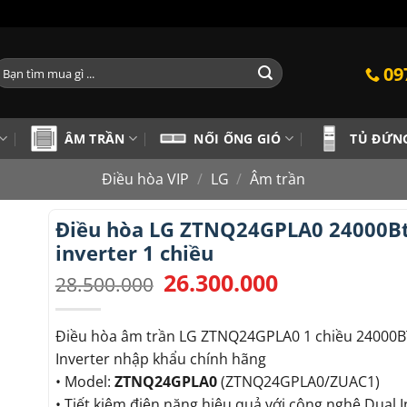
ìm
09
iếm:
ÂM TRẦN
NỐI ỐNG GIÓ
TỦ ĐỨN
Điều hòa VIP
/
LG
/
Âm trần
Điều hòa LG ZTNQ24GPLA0 24000B
inverter 1 chiều
26.300.000
Giá
Giá
28.500.000
gốc
hiện
là:
tại
28.500.000.
là:
Điều hòa âm trần LG ZTNQ24GPLA0 1 chiều 24000
26.300.000.
Inverter nhập khẩu chính hãng
• Model:
ZTNQ24GPLA0
(ZTNQ24GPLA0/ZUAC1)
• Tiết kiệm điện năng hiệu quả với công nghệ Dual I