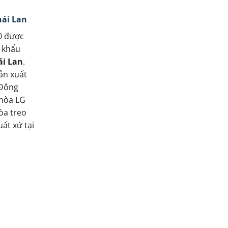
hái Lan
0 được
 khẩu
ái Lan
.
ản xuất
 Đông
 hòa LG
òa treo
ất xứ tại