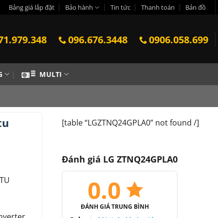
Bảng giá lắp đặt
Bảo hành
Tin tức
Thanh toán
Bản đồ
71.979.348
096.676.3448
0906.058.699
G
MULTI
tu
[table “LGZTNQ24GPLA0” not found /]
Đánh giá LG ZTNQ24GPLA0
0.0
BTU
ĐÁNH GIÁ TRUNG BÌNH
nverter