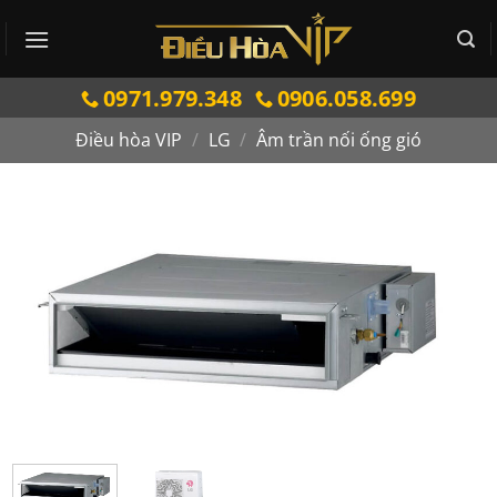
Bỏ
qua
nội
0971.979.348
0906.058.699
dung
Điều hòa VIP
/
LG
/
Âm trần nối ống gió