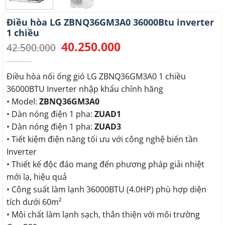
Điều hòa LG ZBNQ36GM3A0 36000Btu inverter
1 chiều
40.250.000
Giá
Giá
42.500.000
gốc
hiện
là:
tại
42.500.000.
là:
Điều hòa nối ống gió LG ZBNQ36GM3A0 1 chiều
40.250.000.
36000BTU Inverter nhập khẩu chính hãng
• Model:
ZBNQ36GM3A0
• Dàn nóng điện 1 pha:
ZUAD1
• Dàn nóng điện 1 pha:
ZUAD3
• Tiết kiệm điện năng tối ưu với công nghệ biến tần
Inverter
• Thiết kế độc đáo mang đến phương pháp giải nhiệt
mới lạ, hiệu quả
• Công suất làm lạnh 36000BTU (4.0HP) phù hợp diện
tích dưới 60m²
• Môi chất làm lạnh sạch, thân thiện với môi trường