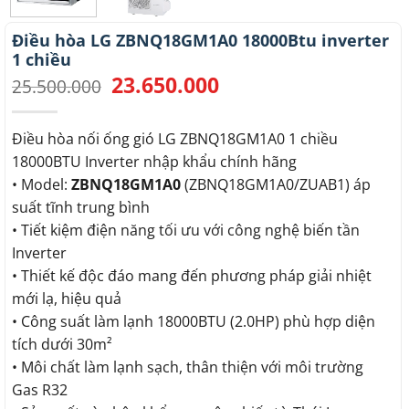
Điều hòa LG ZBNQ18GM1A0 18000Btu inverter
1 chiều
23.650.000
Giá
Giá
25.500.000
gốc
hiện
là:
tại
25.500.000.
là:
Điều hòa nối ống gió LG ZBNQ18GM1A0 1 chiều
23.650.000.
18000BTU Inverter nhập khẩu chính hãng
• Model:
ZBNQ18GM1A0
(ZBNQ18GM1A0/ZUAB1) áp
suất tĩnh trung bình
• Tiết kiệm điện năng tối ưu với công nghệ biến tần
Inverter
• Thiết kế độc đáo mang đến phương pháp giải nhiệt
mới lạ, hiệu quả
• Công suất làm lạnh 18000BTU (2.0HP) phù hợp diện
tích dưới 30m²
• Môi chất làm lạnh sạch, thân thiện với môi trường
Gas R32