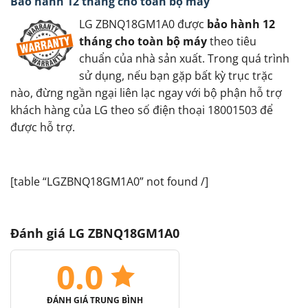
Bảo hành 12 tháng cho toàn bộ máy
LG ZBNQ18GM1A0 được
bảo hành 12
tháng cho toàn bộ máy
theo tiêu
chuẩn của nhà sản xuất. Trong quá trình
sử dụng, nếu bạn gặp bất kỳ trục trặc
nào, đừng ngần ngại liên lạc ngay với bộ phận hỗ trợ
khách hàng của LG theo số điện thoại 18001503 để
được hỗ trợ.
[table “LGZBNQ18GM1A0” not found /]
Đánh giá LG ZBNQ18GM1A0
0.0
ĐÁNH GIÁ TRUNG BÌNH