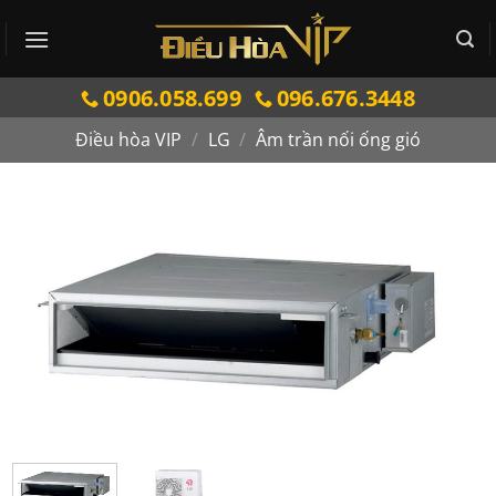
Bỏ
qua
nội
0906.058.699
096.676.3448
dung
Điều hòa VIP
/
LG
/
Âm trần nối ống gió