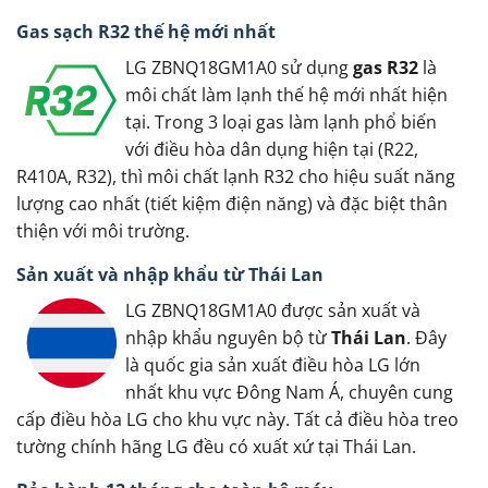
Gas sạch R32 thế hệ mới nhất
LG ZBNQ18GM1A0 sử dụng
gas R32
là
môi chất làm lạnh thế hệ mới nhất hiện
tại. Trong 3 loại gas làm lạnh phổ biến
với điều hòa dân dụng hiện tại (R22,
R410A, R32), thì môi chất lạnh R32 cho hiệu suất năng
lượng cao nhất (tiết kiệm điện năng) và đặc biệt thân
thiện với môi trường.
Sản xuất và nhập khẩu từ Thái Lan
LG ZBNQ18GM1A0 được sản xuất và
nhập khẩu nguyên bộ từ
Thái Lan
. Đây
là quốc gia sản xuất điều hòa LG lớn
nhất khu vực Đông Nam Á, chuyên cung
cấp điều hòa LG cho khu vực này. Tất cả điều hòa treo
tường chính hãng LG đều có xuất xứ tại Thái Lan.