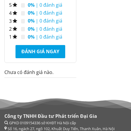
0%
| 0 đánh giá
5
0%
| 0 đánh giá
4
0%
| 0 đánh giá
3
0%
| 0 đánh giá
2
0%
| 0 đánh giá
1
ĐÁNH GIÁ NGAY
Chưa có đánh giá nào.
Công ty TNHH Đầu tư Phát triển Đại Gia