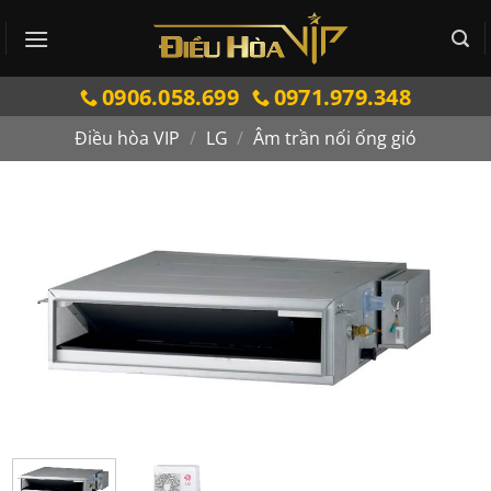
Bỏ
qua
nội
0906.058.699
0971.979.348
dung
Điều hòa VIP
/
LG
/
Âm trần nối ống gió