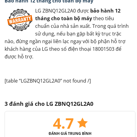
Bảo hành 12 tháng cho toàn bộ máy
LG ZBNQ12GL2A0 được
bảo hành 12
tháng cho toàn bộ máy
theo tiêu
chuẩn của nhà sản xuất. Trong quá trình
sử dụng, nếu bạn gặp bất kỳ trục trặc
nào, đừng ngần ngại liên lạc ngay với bộ phận hỗ trợ
khách hàng của LG theo số điện thoại 18001503 để
được hỗ trợ.
[table “LGZBNQ12GL2A0” not found /]
3 đánh giá cho
LG ZBNQ12GL2A0
4.7
ĐÁNH GIÁ TRUNG BÌNH