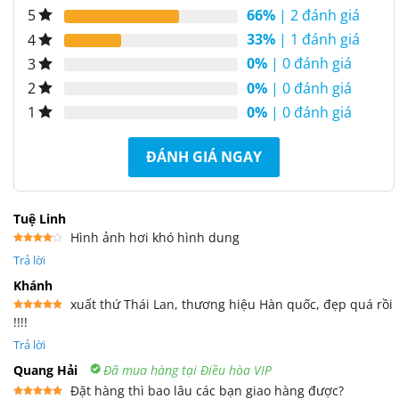
66%
| 2 đánh giá
5
33%
| 1 đánh giá
4
0%
| 0 đánh giá
3
0%
| 0 đánh giá
2
0%
| 0 đánh giá
1
ĐÁNH GIÁ NGAY
Tuệ Linh
Hình ảnh hơi khó hình dung
Được
Trả lời
xếp
hạng
4
5 sao
Khánh
xuất thứ Thái Lan, thương hiệu Hàn quốc, đẹp quá rồi
!!!!
Được xếp
hạng
5
5
sao
Trả lời
Quang Hải
Đã mua hàng tại Điều hòa VIP
Đặt hàng thì bao lâu các bạn giao hàng được?