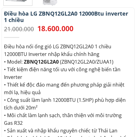
Điều hòa LG ZBNQ12GL2A0 12000Btu inverter
1 chiều
18.600.000
Giá
Giá
21.000.000
gốc
hiện
là:
tại
21.000.000.
là:
Điều hòa nối ống gió LG ZBNQ12GL2A0 1 chiều
18.600.000.
12000BTU Inverter nhập khẩu chính hãng
• Model:
ZBNQ12GL2A0
(ZBNQ12GL2A0/ZUAA1)
• Tiết kiệm điện năng tối ưu với công nghệ biến tần
Inverter
• Thiết kế độc đáo mang đến phương pháp giải nhiệt
mới lạ, hiệu quả
• Công suất làm lạnh 12000BTU (1.5HP) phù hợp diện
tích dưới 20m²
• Môi chất làm lạnh sạch, thân thiện với môi trường
Gas R32
• Sản xuất và nhập khẩu nguyên chiếc từ Thái Lan