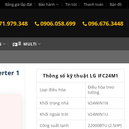
Bảng giá lắp đặt
Bảo hành
Tin tức
Thanh toán
Bản đồ
71.979.348
0906.058.699
096.676.3448
G
MULTI
rter 1
Thông số kỹ thuật LG IFC24M1
Điều hòa treo
Loại điều hòa
tường
Khối trong nhà
V24WIN1N
Khối ngoài trời
V24WIN1U
Công suất lạnh
22000BTU (2.5HP)