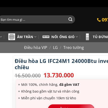
ìm
09
iếm:
ÂM TRẦN
NỐI ỐNG GIÓ
TỦ ĐỨN
Điều hòa VIP
/
LG
/
Treo tường
Điều hòa LG IFC24M1 24000Btu inve
chiều
13.730.000
Giá
Giá
16.500.000
gốc
hiện
là:
tại
Mới 100%, chính hãng,
đã gồm VAT
16.500.000.
là:
Không bao gồm vật tư và nhân công
13.730.000.
Miễn phí vận chuyển 10km từ kho