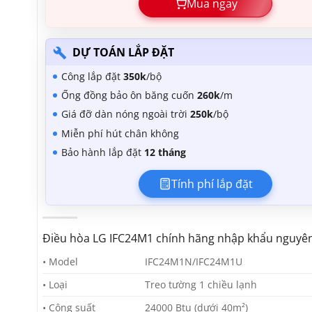
Mua ngay
DỰ TOÁN LẮP ĐẶT
Công lắp đặt
350k
/bộ
Ống đồng bảo ôn băng cuốn
260k
/m
Giá đỡ dàn nóng ngoài trời
250k
/bộ
Miễn phí hút chân không
Bảo hành lắp đặt
12 tháng
Tính phí lắp đặt
Điều hòa LG IFC24M1 chính hãng nhập khẩu nguyê
• Model
IFC24M1N/IFC24M1U
• Loại
Treo tường 1 chiều lạnh
• Công suất
24000 Btu (dưới 40m²)