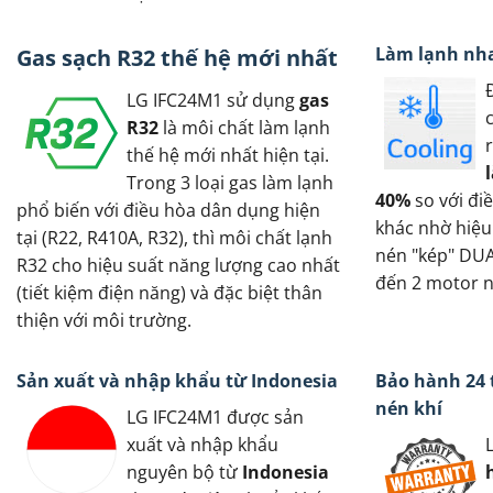
Làm lạnh nh
Gas sạch R32 thế hệ mới nhất
LG IFC24M1 sử dụng
gas
R32
là môi chất làm lạnh
thế hệ mới nhất hiện tại.
Trong 3 loại gas làm lạnh
40%
so với đi
phổ biến với điều hòa dân dụng hiện
khác nhờ hiệ
tại (R22, R410A, R32), thì môi chất lạnh
nén "kép" DUA
R32 cho hiệu suất năng lượng cao nhất
đến 2 motor n
(tiết kiệm điện năng) và đặc biệt thân
thiện với môi trường.
Sản xuất và nhập khẩu từ Indonesia
Bảo hành 24
nén khí
LG IFC24M1 được sản
xuất và nhập khẩu
nguyên bộ từ
Indonesia