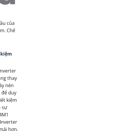
cầu của
am. Chế
t kiệm
nverter
ăng thay
áy nén
r để duy
iết kiệm
 sự
24M1
Inverter
mái hơn.