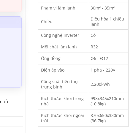
Phạm vi làm lạnh
30m² - 35m²
Điều hòa 1 chiều
Chiều
lạnh
Công nghệ Inverter
Có
Môi chất làm lạnh
R32
Ống đồng
Ø6 - Ø12
Điện áp vào
1 pha - 220V
Công suất tiêu thụ
2.200kWh
trung bình
Kích thước khối trong
998x345x210mm
n bộ
nhà
(10.8kg)
Kích thước khối ngoài
870x650x330mm
trời
(36.7kg)