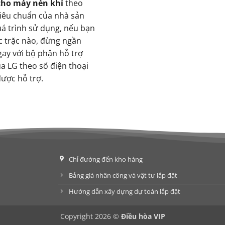
cho máy nén khí
theo
tiêu chuẩn của nhà sản
uá trình sử dụng, nếu bạn
ục trặc nào, đừng ngần
ngay với bộ phận hỗ trợ
a LG theo số điện thoại
ược hỗ trợ.
Chỉ đường đến kho hàng
Bảng giá nhân công và vật tư lắp đặt
Hướng dẫn xây dựng dự toán lắp đặt
Copyright 2026 ©
Điều hòa VIP