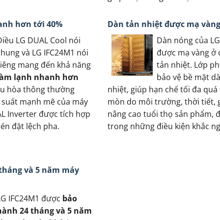
anh hơn tới 40%
Dàn tản nhiệt được mạ vàn
Điều LG DUAL Cool nói
Dàn nóng của LG
chung và LG IFC24M1 nói
được mạ vàng ở 
riêng mang đến khả năng
tản nhiệt. Lớp p
làm lạnh nhanh hơn
bảo vệ bề mặt dà
ều hòa thông thường
nhiệt, giúp hạn chế tối đa quá 
u suất mạnh mẽ của máy
mòn do môi trường, thời tiết, 
L Inverter được tích hợp
nâng cao tuổi thọ sản phẩm, đ
én đặt lệch pha.
trong những điều kiện khắc ng
 tháng và 5 năm máy
LG IFC24M1 được
bảo
hành 24 tháng và 5 năm