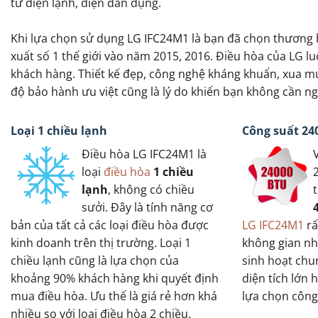
tử điện lạnh, điện dân dụng.
Khi lựa chọn sử dụng LG IFC24M1 là bạn đã chọn thương 
xuất số 1 thế giới vào năm 2015, 2016. Điều hòa của LG 
khách hàng. Thiết kế đẹp, công nghệ kháng khuẩn, xua mu
độ bảo hành ưu việt cũng là lý do khiến bạn không cần n
Loại 1 chiều lạnh
Công suất 24
Điều hòa LG IFC24M1 là
loại
điều hòa
1 chiều
lạnh
, không có chiều
sưởi. Đây là tính năng cơ
bản của tất cả các loại điều hòa được
LG IFC24M1
rấ
kinh doanh trên thị trường. Loại 1
không gian n
chiều lạnh cũng là lựa chọn của
sinh hoạt ch
khoảng 90% khách hàng khi quyết định
diện tích lớn 
mua điều hòa. Ưu thế là giá rẻ hơn khá
lựa chọn công
nhiều so với loại điều hòa 2 chiều.