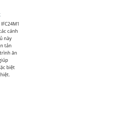
g
 IFC24M1
các cánh
hủ này
n tản
trình ăn
giúp
ặc biệt
hiệt.