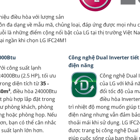
hiệu điều hòa với lượng sản
luôn đa dạng về mẫu mã, chủng loại, đáp ứng được mọi nhu 
ỗi là những điểm cộng nổi bật của LG tại thị trường Việt N
gại ngần khi chọn LG IFC24M1
000Btu
Công nghệ Dual Inverter tiế
điện năng
Với công suất lạnh
24000Btu (2.5 HP), tối ưu
Công nghệ Dual I
trong diện tích từ
35 -
của LG với khả n
40m²
, điều hòa 24000Btu
đổi tốc độ của m
t phù hợp lắp đặt trong
điều hòa Inverte
hư phòng khách, phòng
trì nhiệt độ mong muốn giúp t
ung hoặc phòng họp. Nếu
điện năng nhưng vẫn đảm bảo
hơn, bạn có thể cân nhắc
thoải mái khi sử dụng. LG IFC
 suất lạnh lớn hơn.
được trang bị công nghệ Dual 
giúp cuộc sống của bạn thoải 