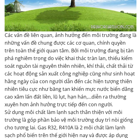
Các vấn đề liên quan, ảnh hưởng đến môi trường đang là
Gas R32, môi chất làm lạnh thế hệ mới
những vấn đề chung được các cơ quan, chính quyền
trên toàn thế giới quan tâm. Bởi môi trường đang bị tàn
phá nghiêm trọng do việc khai thác tràn lan, thiếu kiểm
soát nguồn tài nguyên thiên nhiên, khí thải, chất thải từ
các hoạt động sản xuất công nghiệp cũng như sinh hoạt
hằng ngày của con người dẫn đến các hiện tượng thiên
nhiên tiêu cực như băng tan khiến mực nước biển dâng
cao xâm lấn đất liền, lũ lụt, hạn hán,…diễn ra thường
xuyên hơn ảnh hưởng trực tiếp đến con người.
Sử dụng môi chất làm lạnh sạch thân thiện với môi
trường là góp phần bảo vệ môi trường duy trì nòi giống
cho tương lai. Gas R32, R410A là 2 môi chất làm lạnh
sạch phổ biến trên thế giới hiện nay và được áp dụng