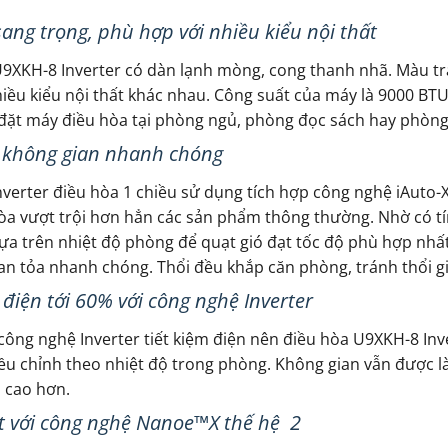
sang trọng, phù hợp với nhiều kiểu nội thất
9XKH-8 Inverter có dàn lạnh mòng, cong thanh nhã. Màu tr
hiều kiểu nội thất khác nhau. Công suất của máy là 9000 BTU
 đặt máy điều hòa tại phòng ngủ, phòng đọc sách hay phòng 
 không gian nhanh chóng
verter điều hòa 1 chiều sử dụng tích hợp công nghệ iAuto-
òa vượt trội hơn hẳn các sản phẩm thông thường. Nhờ có tín
ựa trên nhiệt độ phòng để quạt gió đạt tốc độ phù hợp nhấ
lan tỏa nhanh chóng. Thổi đều khắp căn phòng, tránh thổi gi
 điện tới 60% với công nghệ Inverter
ông nghệ Inverter tiết kiệm điện nên điều hòa U9XKH-8 Inve
ều chỉnh theo nhiệt độ trong phòng. Không gian vẫn được
ọ cao hơn.
rút với công nghệ Nanoe™X thế hệ 2