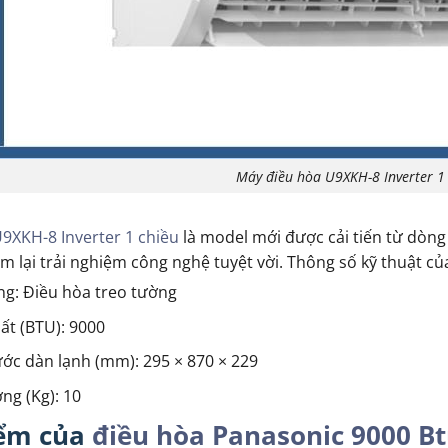
Máy điều hòa U9XKH-8 Inverter 1
9XKH-8 Inverter 1 chiều
là model mới được cải tiến từ dòn
m lại trải nghiệm công nghệ tuyệt vời. Thông số kỹ thuật c
ng: Điều hòa treo tường
ất (BTU): 9000
ước dàn lạnh (mm): 295 × 870 × 229
ng (Kg): 10
ểm của
điều hòa Panasonic 9000 B