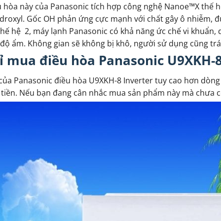
u hòa này của Panasonic tích hợp công nghệ Nanoe™X thế 
droxyl. Gốc OH phản ứng cực mạnh với chất gây ô nhiễm, được
ế hệ 2, máy lạnh Panasonic có khả năng ức chế vi khuẩn, di
 độ ẩm. Không gian sẽ không bị khô, người sử dụng cũng t
ỉ mua điều hòa Panasonic U9XKH-8 
của Panasonic điều hòa U9XKH-8 Inverter tuy cao hơn dòng
tiền. Nếu bạn đang cân nhắc mua sản phẩm này mà chưa có đị