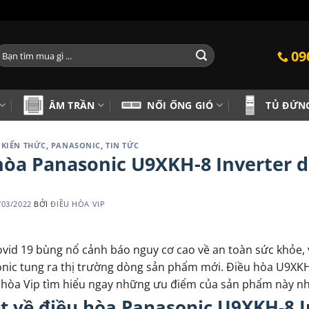
ìm
09
iếm:
ÂM TRẦN
NỐI ỐNG GIÓ
TỦ ĐỨN
,
KIẾN THỨC
,
PANASONIC
,
TIN TỨC
hòa Panasonic U9XKH-8 Inverter di
/03/2022
BỞI
ĐIỀU HÒA VIP
ovid 19 bùng nổ cảnh báo nguy cơ cao về an toàn sức khỏe,
nic tung ra thị trường dòng sản phẩm mới. Điều hòa U9XKH-8
 hòa Vip tìm hiểu ngay những ưu điểm của sản phẩm này nh
t về điều hòa Panasonic U9XKH-8 I