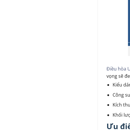
Điều hòa U
vọng sẽ đe
Kiểu dá
Công su
Kích th
Khối lượ
Ưu đi