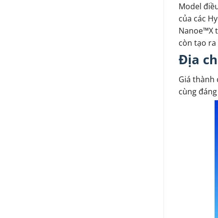
Model điề
của các Hy
Nanoe™X th
còn tạo ra
Địa ch
Giá thành 
cùng đáng 