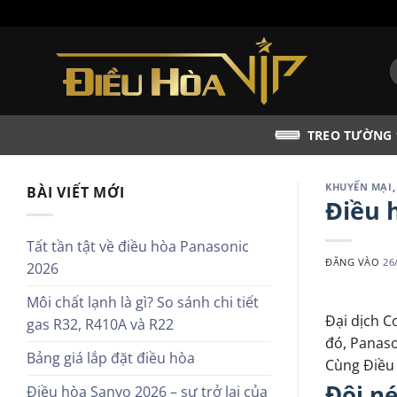
Bỏ
qua
nội
T
dung
k
TREO TƯỜNG
KHUYẾN MẠI
BÀI VIẾT MỚI
Điều 
Tất tần tật về điều hòa Panasonic
ĐĂNG VÀO
26
2026
Môi chất lạnh là gì? So sánh chi tiết
Đại dịch C
gas R32, R410A và R22
đó, Panaso
Bảng giá lắp đặt điều hòa
Cùng Điều
Đôi né
Điều hòa Sanyo 2026 – sự trở lại của