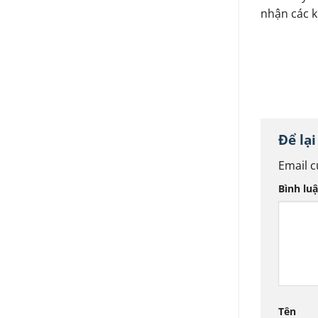
nhận các k
Để lạ
Email c
Bình lu
Tên