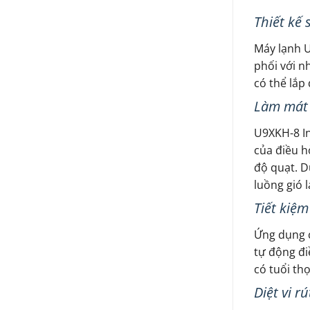
Thiết kế 
Máy lạnh U
phối với n
có thể lắp
Làm mát
U9XKH-8 In
của điều h
độ quạt. D
luồng gió 
Tiết kiệm
Ứng dụng c
tự động đi
có tuổi th
Diệt vi 