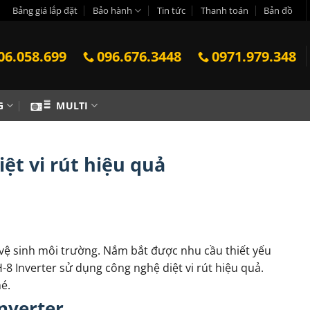
Bảng giá lắp đặt
Bảo hành
Tin tức
Thanh toán
Bản đồ
06.058.699
096.676.3448
0971.979.348
G
MULTI
ệt vi rút hiệu quả
 vệ sinh môi trường. Nắm bắt được nhu cầu thiết yếu
 Inverter sử dụng công nghệ diệt vi rút hiệu quả.
é.
nverter