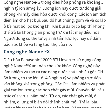
Công nghệ Nanoe-G trong điều hòa phóng ra khoảng 3
nghìn tỷ ion âm/giây. Lượng ion này được tự động giải
phóng khi máy điều hòa được khởi động. Các ion âm tích
điện âm cho hạt bụi. Sau đó hút chúng, gom về và cô lập
ở bề mặt bộ lọc không khí. Khi bụi đã bị cô lập thì không
thể trở lại không gian phòng trừ khi tắt máy điều hòa.
Người dùng có thể tự vệ sinh tấm lưới lọc này để đảm
bảo sức khỏe và tăng tuổi thọ của nó.
Công nghệ Nanoe™X
Điều hòa Panasonic 12000 BTU Inverter sử dụng công
nghệ Nanoe™X an toàn cho sức khỏe. Công nghệ này
làm nhiệm vụ tạo ra các nang nước chứa nhiều gốc OH-.
Số lượng có thể lên tới 4.8 nghìn tỷ và phóng trực tiếp
vào không khí trong phòng. Gốc OH- làm nhiệm vụ phân
giải các ion trong các hợp chất gây mùi. Chuyển đổi cấu
trúc của virus, nấm mốc. Từ đó, các chất gây mùi, ô
nhiễm, dị ứng bị biến đổi thành chất mới. Trả lại bầu
không khí trong lành và an toàn hơn. Đồng thời, trong