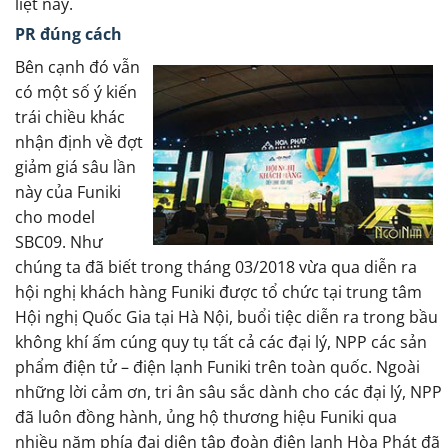
liệt này.
PR đúng cách
Bên cạnh đó vẫn
có một số ý kiến
trái chiều khác
nhận định về đợt
giảm giá sâu lần
này của Funiki
cho model
SBC09. Như
chúng ta đã biết trong tháng 03/2018 vừa qua diễn ra
hội nghị khách hàng Funiki được tổ chức tại trung tâm
Hội nghị Quốc Gia tại Hà Nội, buổi tiệc diễn ra trong bầu
không khí ấm cúng quy tụ tất cả các đại lý, NPP các sản
phẩm điện tử – điện lạnh Funiki trên toàn quốc. Ngoài
những lời cảm ơn, tri ân sâu sắc dành cho các đại lý, NPP
đã luôn đồng hành, ủng hộ thương hiệu Funiki qua
nhiều năm phía đại diện tập đoàn điện lạnh Hòa Phát đã