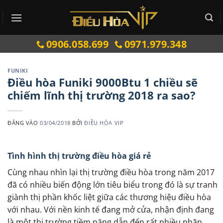
Bỏ
qua
nội
0906.058.699
0971.979.348
dung
FUNIKI
Điều hòa Funiki 9000Btu 1 chiều sẽ
chiếm lĩnh thị trường 2018 ra sao?
ĐĂNG VÀO
03/04/2018
BỞI
ĐIỀU HÒA VIP
Tình hình thị trường điều hòa giá rẻ
Cùng nhau nhìn lại thị trường điều hòa trong năm 2017
đã có nhiều biến động lớn tiêu biểu trong đó là sự tranh
giành thị phần khốc liệt giữa các thương hiệu điều hòa
với nhau. Với nền kinh tế đang mở cửa, nhận định đang
là một thị trường tiềm năng dẫn đến rất nhiều nhãn