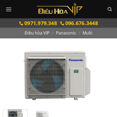
Bỏ
qua
nội
0971.979.348
096.676.3448
dung
Điều hòa VIP
/
Panasonic
/
Multi