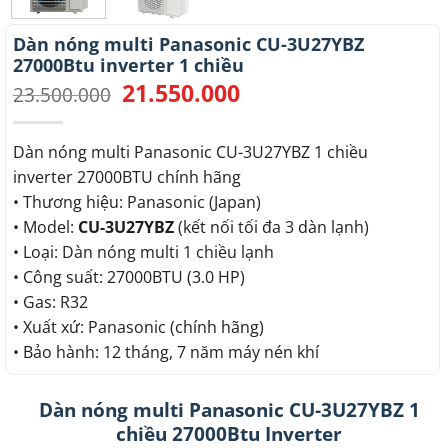
Dàn nóng multi Panasonic CU-3U27YBZ
27000Btu inverter 1 chiều
21.550.000
Giá
Giá
23.500.000
gốc
hiện
là:
tại
23.500.000.
là:
Dàn nóng multi Panasonic CU-3U27YBZ 1 chiều
21.550.000.
inverter 27000BTU chính hãng
• Thương hiệu: Panasonic (Japan)
• Model:
CU-3U27YBZ
(kết nối tối đa 3 dàn lạnh)
• Loại: Dàn nóng multi 1 chiều lạnh
• Công suất: 27000BTU (3.0 HP)
• Gas: R32
• Xuất xứ: Panasonic (chính hãng)
• Bảo hành: 12 tháng, 7 năm máy nén khí
Dàn nóng multi Panasonic CU-3U27YBZ 1
chiều 27000Btu Inverter