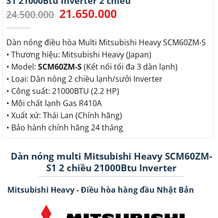
S1 21000Btu inverter 2 chiều
21.650.000
Giá
Giá
24.500.000
gốc
hiện
là:
tại
24.500.000.
là:
Dàn nóng điều hòa Multi Mitsubishi Heavy SCM60ZM-S
21.650.000.
• Thương hiệu: Mitsubishi Heavy (Japan)
• Model:
SCM60ZM-S
(Kết nối tối đa 3 dàn lạnh)
• Loại: Dàn nóng 2 chiều lạnh/sưởi Inverter
• Công suất: 21000BTU (2.2 HP)
• Môi chất lạnh Gas R410A
• Xuất xứ: Thái Lan (Chính hãng)
• Bảo hành chính hãng 24 tháng
Dàn nóng multi Mitsubishi Heavy SCM60ZM-
S1 2 chiều 21000Btu Inverter
Mitsubishi Heavy - Điều hòa hàng đầu Nhật Bản