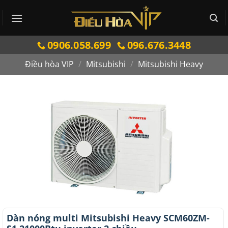
Bỏ
qua
nội
0906.058.699
096.676.3448
dung
Điều hòa VIP
/
Mitsubishi
/
Mitsubishi Heavy
Dàn nóng multi Mitsubishi Heavy SCM60ZM-