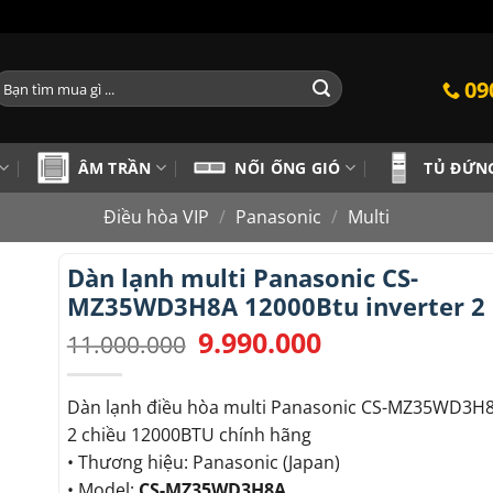
ìm
09
iếm:
ÂM TRẦN
NỐI ỐNG GIÓ
TỦ ĐỨN
Điều hòa VIP
/
Panasonic
/
Multi
Dàn lạnh multi Panasonic CS-
MZ35WD3H8A 12000Btu inverter 2 
9.990.000
Giá
Giá
11.000.000
gốc
hiện
là:
tại
11.000.000.
là:
Dàn lạnh điều hòa multi Panasonic CS-MZ35WD3H8
9.990.000.
2 chiều 12000BTU chính hãng
• Thương hiệu: Panasonic (Japan)
• Model:
CS-MZ35WD3H8A