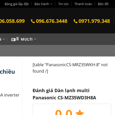
Bảng giá lắp đặt
Bảo hành
Tin tức
Thanh toán
Bản đồ
06.058.699
096.676.3448
0971.979.348
G
MULTI
[table “PanasonicCS-MRZ35WKH-8” not
chiều
found /]
Đánh giá Dàn lạnh multi
A inverter
Panasonic CS-MZ35WD3H8A
0.0