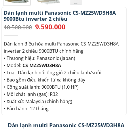
Dàn lạnh multi Panasonic CS-MZ25WD3H8A
9000Btu inverter 2 chiều
9.590.000
Giá
Giá
10.500.000
gốc
hiện
là:
tại
10.500.000.
là:
Dàn lạnh điều hòa multi Panasonic CS-MZ25WD3H8A
9.590.000.
inverter 2 chiều 9000BTU chính hãng
• Thương hiệu: Panasonic (Japan)
• Model:
CS-MZ25WD3H8A
• Loại: Dàn lạnh nối ống gió 2 chiều lạnh/sưởi
• Bao gồm điều khiển từ xa không dây
• Công suất lạnh: 9000BTU (1.0 HP)
• Môi chất lạnh (gas): R32
• Xuất xứ: Malaysia (chính hãng)
• Bảo hành: 12 tháng
Dàn lạnh multi Panasonic CS-MZ25WD3H8A