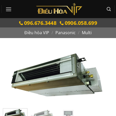
Bỏ
qua
nội
096.676.3448
0906.058.699
dung
Điều hòa VIP
/
Panasonic
/
Multi