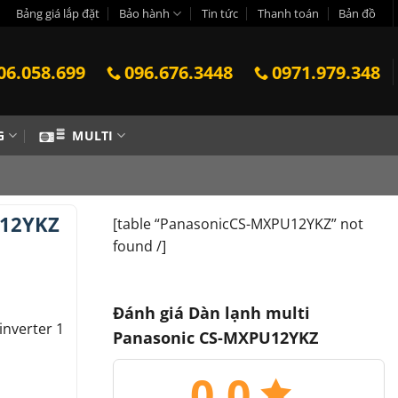
Bảng giá lắp đặt
Bảo hành
Tin tức
Thanh toán
Bản đồ
06.058.699
096.676.3448
0971.979.348
G
MULTI
U12YKZ
[table “PanasonicCS-MXPU12YKZ” not
found /]
Đánh giá Dàn lạnh multi
nverter 1
Panasonic CS-MXPU12YKZ
0.0