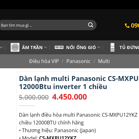
ìm
09
iếm:
ÂM TRẦN
NỐI ỐNG GIÓ
TỦ ĐỨN
Điều hòa VIP
/
Panasonic
/
Multi
Dàn lạnh multi Panasonic CS-MXP
12000Btu inverter 1 chiều
4.450.000
Giá
Giá
5.000.000
gốc
hiện
là:
tại
5.000.000.
là:
Dàn lạnh điều hòa multi Panasonic CS-MXPU12YKZ i
4.450.000.
chiều 12000BTU chính hãng
• Thương hiệu: Panasonic (Japan)
• Model:
CS-MXPU12YKZ