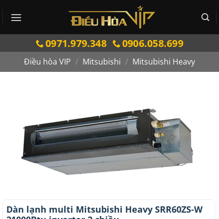
Bỏ
qua
nội
0971.979.348
0906.058.699
dung
Điều hòa VIP
/
Mitsubishi
/
Mitsubishi Heavy
Dàn lạnh multi Mitsubishi Heavy SRR60ZS-W