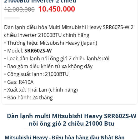
21000Btu inverter 2 chiều
10.450.000
Giá
Giá
12.000.000
gốc
hiện
là:
tại
12.000.000.
là:
Dàn lạnh điều hòa Multi Mitsubishi Heavy SRR60ZS-W 2
10.450.000.
chiều Inverter 21000BTU chính hãng
• Thương hiệu: Mitsubishi Heavy (Japan)
• Model:
SRR60ZS-W
• Loại: dàn lạnh nối ống gió 2 chiều lạnh/sưởi
• Bao gồm điều khiển từ xa không dây
• Công suất lạnh: 21000BTU
• Gas: R410A
• Xuất xứ: Thái Lan (chính hãng)
• Bảo hành: 24 tháng
Dàn lạnh multi Mitsubishi Heavy SRR60ZS-W
nối ống gió 2 chiều 21000 Btu
Mitsubishi Heavy - Điều hòa hàng đầu Nhật Bản