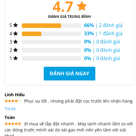
4.7
ĐÁNH GIÁ TRUNG BÌNH
66%
| 2 đánh giá
5
33%
| 1 đánh giá
4
0%
| 0 đánh giá
3
0%
| 0 đánh giá
2
0%
| 0 đánh giá
1
ĐÁNH GIÁ NGAY
Linh Hiếu
Phục vụ tốt , nhưng phải đặt cọc trước khi nhận hàng
Được
Trả lời
xếp
hạng
4
5 sao
Toàn
ới mua về lắp đặt nhanh . Máy lạnh nhanh lắm so với
các dòng trước mình xài do xài gas mới nên yên tâm với sức
Được xếp
hạng
5
5
khoẻ .
sao