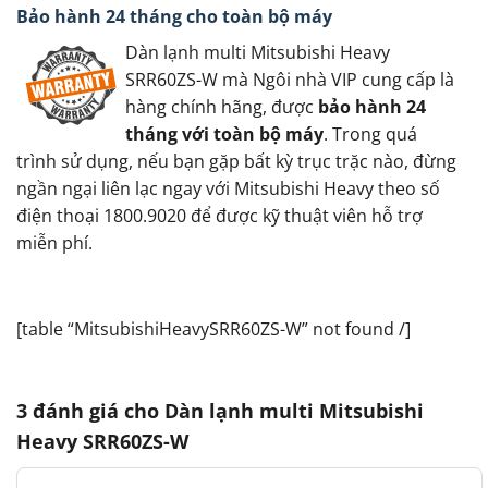
Bảo hành 24 tháng cho toàn bộ máy
Dàn lạnh multi Mitsubishi Heavy
SRR60ZS-W mà Ngôi nhà VIP cung cấp là
hàng chính hãng, được
bảo hành 24
tháng với toàn bộ máy
. Trong quá
trình sử dụng, nếu bạn gặp bất kỳ trục trặc nào, đừng
ngần ngại liên lạc ngay với Mitsubishi Heavy theo số
điện thoại 1800.9020 để được kỹ thuật viên hỗ trợ
miễn phí.
[table “MitsubishiHeavySRR60ZS-W” not found /]
3 đánh giá cho
Dàn lạnh multi Mitsubishi
Heavy SRR60ZS-W